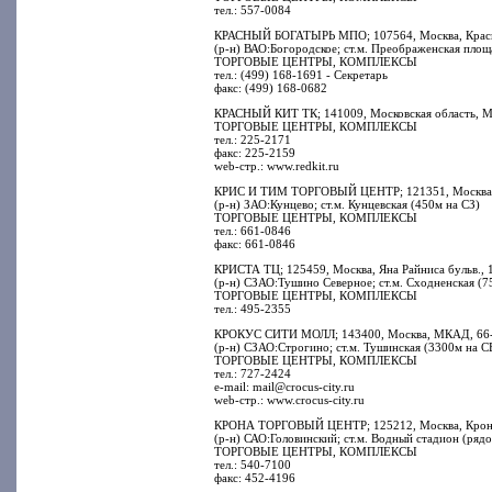
тел.: 557-0084
КРАСНЫЙ БОГАТЫРЬ МПО; 107564, Москва, Красно
(р-н) ВАО:Богородское; ст.м. Преображенская площ
ТОРГОВЫЕ ЦЕНТРЫ, КОМПЛЕКСЫ
тел.: (499) 168-1691 - Секретарь
факс: (499) 168-0682
КРАСНЫЙ КИТ ТК; 141009, Московская область, Мы
ТОРГОВЫЕ ЦЕНТРЫ, КОМПЛЕКСЫ
тел.: 225-2171
факс: 225-2159
web-стр.: www.redkit.ru
КРИС И ТИМ ТОРГОВЫЙ ЦЕНТР; 121351, Москва, И
(р-н) ЗАО:Кунцево; ст.м. Кунцевская (450м на СЗ)
ТОРГОВЫЕ ЦЕНТРЫ, КОМПЛЕКСЫ
тел.: 661-0846
факс: 661-0846
КРИСТА ТЦ; 125459, Москва, Яна Райниса бульв., 
(р-н) СЗАО:Тушино Северное; ст.м. Сходненская (7
ТОРГОВЫЕ ЦЕНТРЫ, КОМПЛЕКСЫ
тел.: 495-2355
КРОКУС СИТИ МОЛЛ; 143400, Москва, МКАД, 66-
(р-н) СЗАО:Строгино; ст.м. Тушинская (3300м на С
ТОРГОВЫЕ ЦЕНТРЫ, КОМПЛЕКСЫ
тел.: 727-2424
e-mail: mail@crocus-city.ru
web-стр.: www.crocus-city.ru
КРОНА ТОРГОВЫЙ ЦЕНТР; 125212, Москва, Кроншт
(р-н) САО:Головинский; ст.м. Водный стадион (ряд
ТОРГОВЫЕ ЦЕНТРЫ, КОМПЛЕКСЫ
тел.: 540-7100
факс: 452-4196