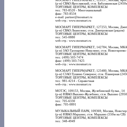
МОСМАРТ ГИПЕРМАРКЕТ; 129337, Москва, Яросла
(р-н) СВАО:Ярославский; ст.м. Бабушкинская (2450м
ТОРГОВЫЕ ЦЕНТРЫ, КОМПЛЕКСЫ
тел.: 783-8520 - Многоканальный
факс: 783-8534
e-mail: partner@mosmart.ru
web-стр.: www.mosmart.ru
МОСМАРТ ГИПЕРМАРКЕТ; 127253, Москва, Дмитр
(р-н) СВАО:Лианозово; ст.м. Дмитровская (рядом)
ТОРГОВЫЕ ЦЕНТРЫ, КОМПЛЕКСЫ
тел.: 545-0880
web-стр.: www.mosmart.ru
МОСМАРТ ГИПЕРМАРКЕТ; 142784, Москва, МКАД,
(р-н) ЗАО:Тропарево-Никулино; ст.м. Новогиреево
ТОРГОВЫЕ ЦЕНТРЫ, КОМПЛЕКСЫ
тел.: (499) 503-7474
факс: (499) 503-7425
web-стр.: www.mosmart.ru
МОСМАРТ ГИПЕРМАРКЕТ; 125480, Москва, МКАД, 
(р-н) СЗАО:Тушино Северное; ст.м. Планерная (245
ТОРГОВЫЕ ЦЕНТРЫ, КОМПЛЕКСЫ
тел.: 981-4214 - Справочная
web-стр.: www.mosmart.ru
МОТЭС; 109153, Москва, Жулебинский бульв., 14
(р-н) ЮВАО:Выхино-Жулебино; ст.м. Выхино (2950
ТОРГОВЫЕ ЦЕНТРЫ, КОМПЛЕКСЫ
тел.: 705-6330
факс: 705-0891
МУЗЫКАЛЬНЫЙ ПАРК; 109369, Москва, Новочеркас
(р-н) ЮВАО:Марьино; ст.м. Марьино (550м на СВ)
ТОРГОВЫЕ ЦЕНТРЫ, КОМПЛЕКСЫ
тел.: 348-4949