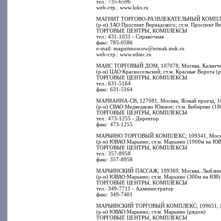
тел.: 735-6596
web-стр.: www.luks.ru
МАГНИТ ТОРГОВО-РАЗВЛЕКАТЕЛЬНЫЙ КОМПЛЕКС; 
(р-н) ЗАО:Проспект Вернадского; ст.м. Проспект В
ТОРГОВЫЕ ЦЕНТРЫ, КОМПЛЕКСЫ
тел.: 431-1031 - Справочная
факс: 785-0586
e-mail: magnitmoscow@ermak.msk.ru
web-стр.: www.edmc.ru
МАИС ТОРГОВЫЙ ДОМ; 107078, Москва, Каланчевск
(р-н) ЦАО:Красносельский; ст.м. Красные Ворота (
ТОРГОВЫЕ ЦЕНТРЫ, КОМПЛЕКСЫ
тел.: 631-5164
факс: 631-5164
МАРИАННА-СВ; 127081, Москва, Ясный проезд, 1
(р-н) СВАО:Медведково Южное; ст.м. Бибирево (18
ТОРГОВЫЕ ЦЕНТРЫ, КОМПЛЕКСЫ
тел.: 473-1255 - Директор
факс: 473-1255
МАРЬИНО ТОРГОВЫЙ КОМПЛЕКС; 109341, Москва, 
(р-н) ЮВАО:Марьино; ст.м. Марьино (1900м на ЮВ)
ТОРГОВЫЕ ЦЕНТРЫ, КОМПЛЕКСЫ
тел.: 357-8958
факс: 357-8958
МАРЬИНСКИЙ ПАССАЖ; 109369, Москва, Люблинск
(р-н) ЮВАО:Марьино; ст.м. Марьино (300м на ЮВ)
ТОРГОВЫЕ ЦЕНТРЫ, КОМПЛЕКСЫ
тел.: 349-7711 - Администратор
факс: 349-7401
МАРЬИНСКИЙ ТОРГОВЫЙ КОМПЛЕКС; 109651, Москв
(р-н) ЮВАО:Марьино; ст.м. Марьино (рядом)
ТОРГОВЫЕ ЦЕНТРЫ, КОМПЛЕКСЫ