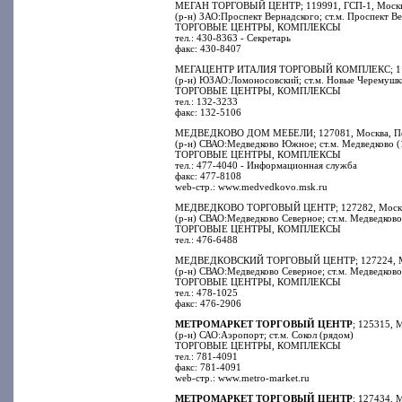
МЕГАН ТОРГОВЫЙ ЦЕНТР; 119991, ГСП-1, Москва, 
(р-н) ЗАО:Проспект Вернадского; ст.м. Проспект В
ТОРГОВЫЕ ЦЕНТРЫ, КОМПЛЕКСЫ
тел.: 430-8363 - Секретарь
факс: 430-8407
МЕГАЦЕНТР ИТАЛИЯ ТОРГОВЫЙ КОМПЛЕКС; 117393
(р-н) ЮЗАО:Ломоносовский; ст.м. Новые Черемушки
ТОРГОВЫЕ ЦЕНТРЫ, КОМПЛЕКСЫ
тел.: 132-3233
факс: 132-5106
МЕДВЕДКОВО ДОМ МЕБЕЛИ; 127081, Москва, Пол
(р-н) СВАО:Медведково Южное; ст.м. Медведково (
ТОРГОВЫЕ ЦЕНТРЫ, КОМПЛЕКСЫ
тел.: 477-4040 - Информационная служба
факс: 477-8108
web-стр.: www.medvedkovo.msk.ru
МЕДВЕДКОВО ТОРГОВЫЙ ЦЕНТР; 127282, Москва,
(р-н) СВАО:Медведково Северное; ст.м. Медведково
ТОРГОВЫЕ ЦЕНТРЫ, КОМПЛЕКСЫ
тел.: 476-6488
МЕДВЕДКОВСКИЙ ТОРГОВЫЙ ЦЕНТР; 127224, Мос
(р-н) СВАО:Медведково Северное; ст.м. Медведково
ТОРГОВЫЕ ЦЕНТРЫ, КОМПЛЕКСЫ
тел.: 478-1025
факс: 476-2906
МЕТРОМАРКЕТ ТОРГОВЫЙ ЦЕНТР
; 125315, 
(р-н) САО:Аэропорт; ст.м. Сокол (рядом)
ТОРГОВЫЕ ЦЕНТРЫ, КОМПЛЕКСЫ
тел.: 781-4091
факс: 781-4091
web-стр.: www.metro-market.ru
МЕТРОМАРКЕТ ТОРГОВЫЙ ЦЕНТР
; 127434, 