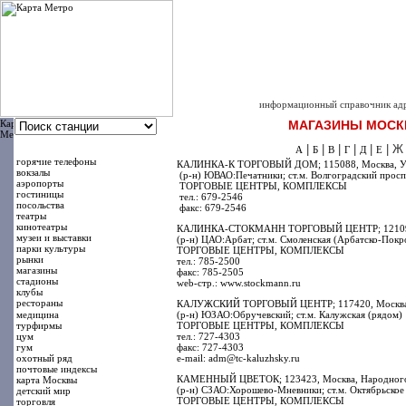
интернет -
КАРТА-
|
|
|
|
главная
о проекте
карта сайта
размещение в сп
информационный справочник адре
МАГАЗИНЫ
МОСКВЫ
|
|
|
|
|
| Ж
А
Б
В
Г
Д
Е
горячие телефоны
КАЛИНКА-К ТОРГОВЫЙ ДОМ; 115088, Москва, Угреш
вокзалы
(р-н) ЮВАО:Печатники; ст.м. Волгоградский просп
аэропорты
ТОРГОВЫЕ ЦЕНТРЫ, КОМПЛЕКСЫ
гостиницы
тел.: 679-2546
посольства
факс: 679-2546
театры
кинотеатры
КАЛИНКА-СТОКМАНН ТОРГОВЫЙ ЦЕНТР; 121099, М
музеи и выставки
(р-н) ЦАО:Арбат; ст.м. Смоленская (Арбатско-Покр
парки культуры
ТОРГОВЫЕ ЦЕНТРЫ, КОМПЛЕКСЫ
рынки
тел.: 785-2500
магазины
факс: 785-2505
стадионы
web-стр.: www.stockmann.ru
клубы
рестораны
КАЛУЖСКИЙ ТОРГОВЫЙ ЦЕНТР; 117420, Москва, 
медицина
(р-н) ЮЗАО:Обручевский; ст.м. Калужская (рядом)
турфирмы
ТОРГОВЫЕ ЦЕНТРЫ, КОМПЛЕКСЫ
цум
тел.: 727-4303
гум
факс: 727-4303
охотный ряд
e-mail: adm@tc-kaluzhsky.ru
почтовые индексы
КАМЕННЫЙ ЦВЕТОК; 123423, Москва, Народного 
карта Москвы
(р-н) СЗАО:Хорошево-Мневники; ст.м. Октябрьское 
детский мир
ТОРГОВЫЕ ЦЕНТРЫ, КОМПЛЕКСЫ
торговля