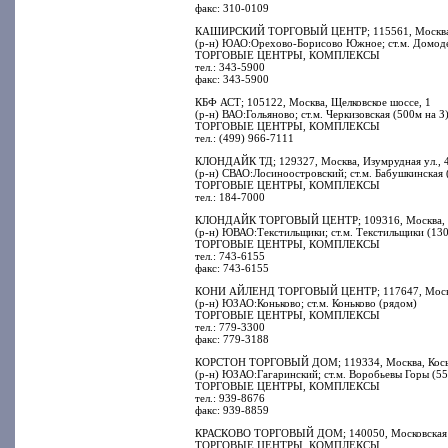
факс: 310-0109
КАШИРСКИЙ ТОРГОВЫЙ ЦЕНТР; 115561, Москва, К
(р-н) ЮАО:Орехово-Борисово Южное; ст.м. Домоде
ТОРГОВЫЕ ЦЕНТРЫ, КОМПЛЕКСЫ
тел.: 343-5900
факс: 343-5900
КБФ АСТ; 105122, Москва, Щелковское шоссе, 1
(р-н) ВАО:Гольяново; ст.м. Черкизовская (500м на З
ТОРГОВЫЕ ЦЕНТРЫ, КОМПЛЕКСЫ
тел.: (499) 966-7111
КЛОНДАЙК ТД; 129327, Москва, Изумрудная ул., 
(р-н) СВАО:Лосиноостровский; ст.м. Бабушкинская 
ТОРГОВЫЕ ЦЕНТРЫ, КОМПЛЕКСЫ
тел.: 184-7000
КЛОНДАЙК ТОРГОВЫЙ ЦЕНТР; 109316, Москва, Во
(р-н) ЮВАО:Текстильщики; ст.м. Текстильщики (13
ТОРГОВЫЕ ЦЕНТРЫ, КОМПЛЕКСЫ
тел.: 743-6155
факс: 743-6155
КОНИ АЙЛЕНД ТОРГОВЫЙ ЦЕНТР; 117647, Москва,
(р-н) ЮЗАО:Коньково; ст.м. Коньково (рядом)
ТОРГОВЫЕ ЦЕНТРЫ, КОМПЛЕКСЫ
тел.: 779-3300
факс: 779-3188
КОРСТОН ТОРГОВЫЙ ДОМ; 119334, Москва, Косыгин
(р-н) ЮЗАО:Гагаринский; ст.м. Воробьевы Горы (55
ТОРГОВЫЕ ЦЕНТРЫ, КОМПЛЕКСЫ
тел.: 939-8676
факс: 939-8859
КРАСКОВО ТОРГОВЫЙ ДОМ; 140050, Московская обла
ТОРГОВЫЕ ЦЕНТРЫ, КОМПЛЕКСЫ