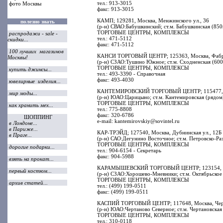
тел.: 913-3015
фото Москвы
факс: 913-3015
КАМП; 129281, Москва, Менжинского ул., 36
полезно знать
(р-н) СВАО:Бабушкинский; ст.м. Бабушкинская (850
ТОРГОВЫЕ ЦЕНТРЫ, КОМПЛЕКСЫ
распродажи - sale -
тел.: 471-5112
скидки...
факс: 471-5112
100 лучших магазинов
КАНСИ ТОРГОВЫЙ ЦЕНТР; 125363, Москва, Фабри
Москвы!
(р-н) СЗАО:Тушино Южное; ст.м. Сходненская (600
ТОРГОВЫЕ ЦЕНТРЫ, КОМПЛЕКСЫ
купить джинсы...
тел.: 493-3390 - Справочная
факс: 493-4030
ювелирные изделия...
КАНТЕМИРОВСКИЙ ТОРГОВЫЙ ЦЕНТР; 115477, Мос
мир моды...
(р-н) ЮАО:Царицыно; ст.м. Кантемировская (рядом
ТОРГОВЫЕ ЦЕНТРЫ, КОМПЛЕКСЫ
как хранить мех...
тел.: 775-8808
факс: 320-6786
ШОППИНГ
e-mail: kantemirovskiy@sovintel.ru
в Лондоне...
в Париже...
КАР-ТРЭЙД; 127540, Москва, Дубнинская ул., 12Б
в Праге...
(р-н) САО:Дегунино Восточное; ст.м. Петровско-Ра
ТОРГОВЫЕ ЦЕНТРЫ, КОМПЛЕКСЫ
дорогие подарки...
тел.: 904-6154 - Секретарь
факс: 904-5988
взять на прокат...
КАРАМЫШЕВСКИЙ ТОРГОВЫЙ ЦЕНТР; 123154, Моск
первый костюм...
(р-н) СЗАО:Хорошево-Мневники; ст.м. Октябрьское
ТОРГОВЫЕ ЦЕНТРЫ, КОМПЛЕКСЫ
архив статей...
тел.: (499) 199-0511
факс: (499) 199-0511
КАСПИЙ ТОРГОВЫЙ ЦЕНТР; 117648, Москва, Черта
(р-н) ЮАО:Чертаново Северное; ст.м. Чертановская
ТОРГОВЫЕ ЦЕНТРЫ, КОМПЛЕКСЫ
тел.: 310-0118