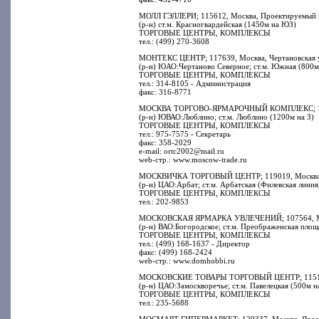
МОЛЛ ГЭЛЛЕРИ; 115612, Москва, Проектируемый п
(р-н) ст.м. Красногвардейская (1450м на ЮЗ)
ТОРГОВЫЕ ЦЕНТРЫ, КОМПЛЕКСЫ
тел.: (499) 270-3608
МОНТЕКС ЦЕНТР; 117639, Москва, Чертановская ул
(р-н) ЮАО:Чертаново Северное; ст.м. Южная (800
ТОРГОВЫЕ ЦЕНТРЫ, КОМПЛЕКСЫ
тел.: 314-8105 - Администрация
факс: 316-8771
МОСКВА ТОРГОВО-ЯРМАРОЧНЫЙ КОМПЛЕКС; 10955
(р-н) ЮВАО:Люблино; ст.м. Люблино (1200м на З)
ТОРГОВЫЕ ЦЕНТРЫ, КОМПЛЕКСЫ
тел.: 975-7575 - Секретарь
факс: 358-2029
e-mail: ortc2002@mail.ru
web-стр.: www.moscow-trade.ru
МОСКВИЧКА ТОРГОВЫЙ ЦЕНТР; 119019, Москва, Ар
(р-н) ЦАО:Арбат; ст.м. Арбатская (Филевская лини
ТОРГОВЫЕ ЦЕНТРЫ, КОМПЛЕКСЫ
тел.: 202-9853
МОСКОВСКАЯ ЯРМАРКА УВЛЕЧЕНИЙ; 107564, Моск
(р-н) ВАО:Богородское; ст.м. Преображенская площ
ТОРГОВЫЕ ЦЕНТРЫ, КОМПЛЕКСЫ
тел.: (499) 168-1637 - Директор
факс: (499) 168-2424
web-стр.: www.domhobbi.ru
МОСКОВСКИЕ ТОВАРЫ ТОРГОВЫЙ ЦЕНТР; 115114, М
(р-н) ЦАО:Замоскворечье; ст.м. Павелецкая (500м н
ТОРГОВЫЕ ЦЕНТРЫ, КОМПЛЕКСЫ
тел.: 235-5688