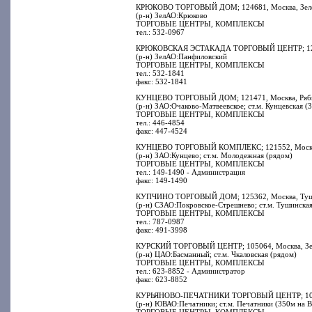
КРЮКОВО ТОРГОВЫЙ ДОМ; 124681, Москва, Зеленог
(р-н) ЗелАО:Крюково
ТОРГОВЫЕ ЦЕНТРЫ, КОМПЛЕКСЫ
тел.: 532-0967
КРЮКОВСКАЯ ЭСТАКАДА ТОРГОВЫЙ ЦЕНТР; 124575,
(р-н) ЗелАО:Панфиловский
ТОРГОВЫЕ ЦЕНТРЫ, КОМПЛЕКСЫ
тел.: 532-1841
факс: 532-1841
КУНЦЕВО ТОРГОВЫЙ ДОМ; 121471, Москва, Рябин
(р-н) ЗАО:Очаково-Матвеевское; ст.м. Кунцевская (
ТОРГОВЫЕ ЦЕНТРЫ, КОМПЛЕКСЫ
тел.: 446-4854
факс: 447-4524
КУНЦЕВО ТОРГОВЫЙ КОМПЛЕКС; 121552, Москва, 
(р-н) ЗАО:Кунцево; ст.м. Молодежная (рядом)
ТОРГОВЫЕ ЦЕНТРЫ, КОМПЛЕКСЫ
тел.: 149-1490 - Администрация
факс: 149-1490
КУПЧИНО ТОРГОВЫЙ ДОМ; 125362, Москва, Тушин
(р-н) СЗАО:Покровское-Стрешнево; ст.м. Тушинска
ТОРГОВЫЕ ЦЕНТРЫ, КОМПЛЕКСЫ
тел.: 787-0987
факс: 491-3998
КУРСКИЙ ТОРГОВЫЙ ЦЕНТР; 105064, Москва, Земля
(р-н) ЦАО:Басманный; ст.м. Чкаловская (рядом)
ТОРГОВЫЕ ЦЕНТРЫ, КОМПЛЕКСЫ
тел.: 623-8852 - Администратор
факс: 623-8852
КУРЬЯНОВО-ПЕЧАТНИКИ ТОРГОВЫЙ ЦЕНТР; 109548
(р-н) ЮВАО:Печатники; ст.м. Печатники (350м на В