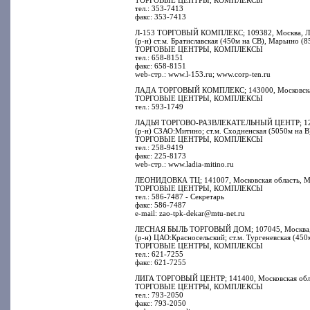
ТОРГОВЫЕ ЦЕНТРЫ, КОМПЛЕКСЫ
тел.: 353-7413
факс: 353-7413
Л-153 ТОРГОВЫЙ КОМПЛЕКС; 109382, Москва, Люб
(р-н) ст.м. Братиславская (450м на СВ), Марьино (
ТОРГОВЫЕ ЦЕНТРЫ, КОМПЛЕКСЫ
тел.: 658-8151
факс: 658-8151
web-стр.: www.l-153.ru; www.corp-ten.ru
ЛАДА ТОРГОВЫЙ КОМПЛЕКС; 143000, Московская об
ТОРГОВЫЕ ЦЕНТРЫ, КОМПЛЕКСЫ
тел.: 593-1749
ЛАДЬЯ ТОРГОВО-РАЗВЛЕКАТЕЛЬНЫЙ ЦЕНТР; 125222
(р-н) СЗАО:Митино; ст.м. Сходненская (5050м на В
ТОРГОВЫЕ ЦЕНТРЫ, КОМПЛЕКСЫ
тел.: 258-9419
факс: 225-8173
web-стр.: www.ladia-mitino.ru
ЛЕОНИДОВКА ТЦ; 141007, Московская область, Мыт
ТОРГОВЫЕ ЦЕНТРЫ, КОМПЛЕКСЫ
тел.: 586-7487 - Секретарь
факс: 586-7487
e-mail: zao-tpk-dekar@mtu-net.ru
ЛЕСНАЯ БЫЛЬ ТОРГОВЫЙ ДОМ; 107045, Москва, Сре
(р-н) ЦАО:Красносельский; ст.м. Тургеневская (450
ТОРГОВЫЕ ЦЕНТРЫ, КОМПЛЕКСЫ
тел.: 621-7255
факс: 621-7255
ЛИГА ТОРГОВЫЙ ЦЕНТР; 141400, Московская област
ТОРГОВЫЕ ЦЕНТРЫ, КОМПЛЕКСЫ
тел.: 793-2050
факс: 793-2050