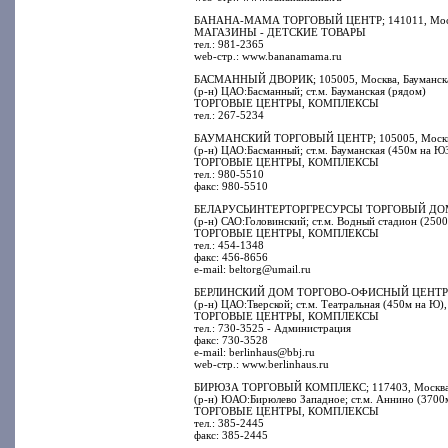
БАНАНА-МАМА ТОРГОВЫЙ ЦЕНТР; 141011, Московска
МАГАЗИНЫ - ДЕТСКИЕ ТОВАРЫ
тел.: 981-2365
web-стр.: www.bananamama.ru
БАСМАННЫЙ ДВОРИК; 105005, Москва, Бауманская 
(р-н) ЦАО:Басманный; ст.м. Бауманская (рядом)
ТОРГОВЫЕ ЦЕНТРЫ, КОМПЛЕКСЫ
тел.: 267-5234
БАУМАНСКИЙ ТОРГОВЫЙ ЦЕНТР; 105005, Москва, 
(р-н) ЦАО:Басманный; ст.м. Бауманская (450м на Ю
ТОРГОВЫЕ ЦЕНТРЫ, КОМПЛЕКСЫ
тел.: 980-5510
факс: 980-5510
БЕЛАРУСЬИНТЕРТОРГРЕСУРСЫ ТОРГОВЫЙ ДОМ; 12
(р-н) САО:Головинский; ст.м. Водный стадион (2500
ТОРГОВЫЕ ЦЕНТРЫ, КОМПЛЕКСЫ
тел.: 454-1348
факс: 456-8656
e-mail: beltorg@umail.ru
БЕРЛИНСКИЙ ДОМ ТОРГОВО-ОФИСНЫЙ ЦЕНТР; 107
(р-н) ЦАО:Тверской; ст.м. Театральная (450м на Ю)
ТОРГОВЫЕ ЦЕНТРЫ, КОМПЛЕКСЫ
тел.: 730-3525 - Администрация
факс: 730-3528
e-mail: berlinhaus@bbj.ru
web-стр.: www.berlinhaus.ru
БИРЮЗА ТОРГОВЫЙ КОМПЛЕКС; 117403, Москва, Б
(р-н) ЮАО:Бирюлево Западное; ст.м. Аннино (3700м
ТОРГОВЫЕ ЦЕНТРЫ, КОМПЛЕКСЫ
тел.: 385-2445
факс: 385-2445