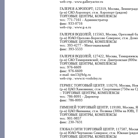
web-стр.: www.galleryactor.ru
ГАЛЕРЕЯ АЭРОПОРТ; 125319, Москва, Ленинградск
(р-н) САО:Аэропорт; ст.м. Аэропорт (рядом)
ТОРГОВЫЕ ЦЕНТРЫ, КОМПЛЕКСЫ
тел.: 771-7161 - Администратор
факс: 933-0716
web-стр.: www.g-a.ru
ГАЛЕРЕЯ ВОДОЛЕЙ; 115563, Москва, Ореховый бул
(р-н) ЮАО:Орехово-Борисово Северное; ст.м. Домо
ТОРГОВЫЕ ЦЕНТРЫ, КОМПЛЕКСЫ
тел.: 393-4277 - Многоканальный
факс: 393-5533
ГАЛЕРЕЯ ВОДОЛЕЙ; 127422, Москва, Тимирязевская
(р-н) САО:Тимирязевский; ст.м. Дмитровская (800м 
ТОРГОВЫЕ ЦЕНТРЫ, КОМПЛЕКСЫ
тел.: 976-6609
факс: 976-6609
e-mail: tim13@bfg.ru
web-стр.: www.tc-vodoley.ru
ГЕРМЕС ТОРГОВЫЙ ЦЕНТР; 119270, Москва, Новол
(р-н) ЦАО:Хамовники; ст.м. Спортивная (750м на С
:: ТОРГОВЫЕ ЦЕНТРЫ, КОМПЛЕКСЫ
тел.: 786-8091 - Директор
факс: 786-8093
ГИМЕНЕЙ ТОРГОВЫЙ ЦЕНТР; 119180, Москва, Яким
(р-н) ЦАО:Якиманка; ст.м. Полянка (300м на ЮВ), Т
ТОРГОВЫЕ ЦЕНТРЫ, КОМПЛЕКСЫ
тел.: 901-9857
факс: 230-7631
ГЛОБАЛ СИТИ ТОРГОВЫЙ ЦЕНТР; 117587, Москва, 
(р-н) ЮАО:Чертаново Северное; ст.м. Южная (рядо
ТОРГОВЫЕ ЦЕНТРЫ, КОМПЛЕКСЫ