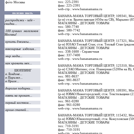
тел.: 225-2391
фото Москвы
факс: 225-2391
web-стр.: www.bananamama.ru
полезно знать
БАНАНА-МАМА ТОРГОВЫЙ ЦЕНТР; 109341, Москва,
(р-н) ст.м. Братиславская (450м на СВ), Марьино (
распродажи - sale -
МАГАЗИНЫ - ДЕТСКИЕ ТОВАРЫ
скидки...
тел.: 580-7740
факс: 580-7742
100 лучших магазинов
web-стр.: www.bananamama.ru
Москвы!
БАНАНА-МАМА ТОРГОВЫЙ ЦЕНТР; 117321, Москва,
купить джинсы...
(р-н) ЮЗАО:Теплый Стан; ст.м. Теплый Стан (рядом
МАГАЗИНЫ - ДЕТСКИЕ ТОВАРЫ
ювелирные изделия...
тел.: 338-1600 - Справочная
факс: 337-7400
мир моды...
web-стр.: www.bananamama.ru
как хранить мех...
БАНАНА-МАМА ТОРГОВЫЙ ЦЕНТР; 125310, Москва, П
(р-н) СЗАО:Митино; ст.м. Планерная (5200м на В),
ШОППИНГ
МАГАЗИНЫ - ДЕТСКИЕ ТОВАРЫ
в Лондоне...
тел.: 981-8637
в Париже...
факс: 981-8637
в Праге...
web-стр.: www.bananamama.ru
дорогие подарки...
БАНАНА-МАМА ТОРГОВЫЙ ЦЕНТР; 109391, Москва, 
(р-н) ЮВАО:Нижегородский; ст.м. Текстильщики (2
взять на прокат...
МАГАЗИНЫ - ДЕТСКИЕ ТОВАРЫ
тел.: 961-0280
первый костюм...
факс: 961-0280
web-стр.: www.bananamama.ru
архив статей...
БАНАНА-МАМА ТОРГОВЫЙ ЦЕНТР; 115432, Москва,
(р-н) ЮВАО:Южнопортовый; ст.м. Кожуховская (50
МАГАЗИНЫ - ДЕТСКИЕ ТОВАРЫ
тел.: 710-3191
факс: 710-3191
web-стр.: www.bananamama.ru