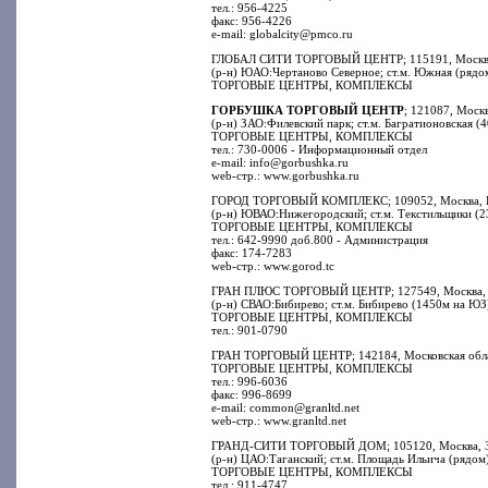
тел.: 956-4225
факс: 956-4226
e-mail: globalcity@pmco.ru
ГЛОБАЛ СИТИ ТОРГОВЫЙ ЦЕНТР; 115191, Москва, Д
(р-н) ЮАО:Чертаново Северное; ст.м. Южная (рядо
ТОРГОВЫЕ ЦЕНТРЫ, КОМПЛЕКСЫ
ГОРБУШКА ТОРГОВЫЙ ЦЕНТР
; 121087, Москв
(р-н) ЗАО:Филевский парк; ст.м. Багратионовская 
ТОРГОВЫЕ ЦЕНТРЫ, КОМПЛЕКСЫ
тел.: 730-0006 - Информационный отдел
e-mail: info@gorbushka.ru
web-стр.: www.gorbushka.ru
ГОРОД ТОРГОВЫЙ КОМПЛЕКС; 109052, Москва, Ряз
(р-н) ЮВАО:Нижегородский; ст.м. Текстильщики (2
ТОРГОВЫЕ ЦЕНТРЫ, КОМПЛЕКСЫ
тел.: 642-9990 доб.800 - Администрация
факс: 174-7283
web-стр.: www.gorod.tc
ГРАН ПЛЮС ТОРГОВЫЙ ЦЕНТР; 127549, Москва, Л
(р-н) СВАО:Бибирево; ст.м. Бибирево (1450м на ЮЗ
ТОРГОВЫЕ ЦЕНТРЫ, КОМПЛЕКСЫ
тел.: 901-0790
ГРАН ТОРГОВЫЙ ЦЕНТР; 142184, Московская область
ТОРГОВЫЕ ЦЕНТРЫ, КОМПЛЕКСЫ
тел.: 996-6036
факс: 996-8699
e-mail: common@granltd.net
web-стр.: www.granltd.net
ГРАНД-СИТИ ТОРГОВЫЙ ДОМ; 105120, Москва, Зо
(р-н) ЦАО:Таганский; ст.м. Площадь Ильича (рядом
ТОРГОВЫЕ ЦЕНТРЫ, КОМПЛЕКСЫ
тел.: 911-4747