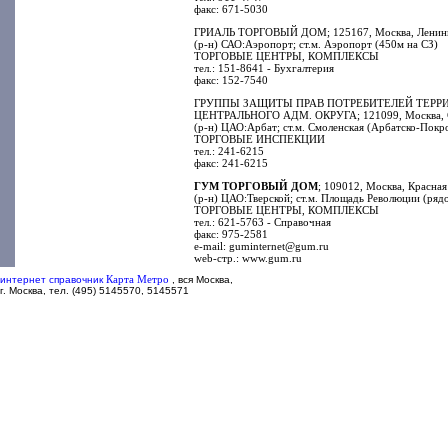
факс: 671-5030
ГРИАЛЬ ТОРГОВЫЙ ДОМ; 125167, Москва, Ленингр
(р-н) САО:Аэропорт; ст.м. Аэропорт (450м на СЗ)
ТОРГОВЫЕ ЦЕНТРЫ, КОМПЛЕКСЫ
тел.: 151-8641 - Бухгалтерия
факс: 152-7540
ГРУППЫ ЗАЩИТЫ ПРАВ ПОТРЕБИТЕЛЕЙ ТЕРРИТ.
ЦЕНТРАЛЬНОГО АДМ. ОКРУГА; 121099, Москва, См
(р-н) ЦАО:Арбат; ст.м. Смоленская (Арбатско-Покр
ТОРГОВЫЕ ИНСПЕКЦИИ
тел.: 241-6215
факс: 241-6215
ГУМ ТОРГОВЫЙ ДОМ
; 109012, Москва, Красная 
(р-н) ЦАО:Тверской; ст.м. Площадь Революции (ряд
ТОРГОВЫЕ ЦЕНТРЫ, КОМПЛЕКСЫ
тел.: 621-5763 - Справочная
факс: 975-2581
e-mail: guminternet@gum.ru
web-стр.: www.gum.ru
Карта Метро
интернет справочник
,
вся Москва,
г. Москва, тел. (495) 5145570, 5145571