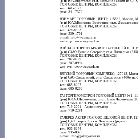
(р-н) ЮАО:Братеево; ст.м. Марьино (1850м на С), 
ТОРГОВЫЕ ЦЕНТРЫ, КОМПЛЕКСЫ
тел.: 341-7372
факс: 341-7372
ВЭЙМАРТ ТОРГОВЫЙ ЦЕНТР; 115582, Москва, МКА
(р-н) ЮАО:Бирюлево Восточное; ст.м. Домодедовска
ТОРГОВЫЕ ЦЕНТРЫ, КОМПЛЕКСЫ
тел.: 328-8393
факс: 329-1701
e-mail: info@waymart.ru
web-стр.: www.waymart.ru
ВЭЙПАРК ТОРГОВО-РАЗВЛЕКАТЕЛЬНЫЙ ЦЕНТР; 143
(р-н) СЗАО:Тушино Северное; ст.м. Планерная (245
ТОРГОВЫЕ ЦЕНТРЫ, КОМПЛЕКСЫ
тел.: 787-0999
факс: 787-0994
web-стр.: www.waypark.ru
ВЯТСКИЙ ТОРГОВЫЙ КОМПЛЕКС; 127015, Москва, В
(р-н) САО:Савеловский; ст.м. Савеловская (400м на 
ТОРГОВЫЕ ЦЕНТРЫ, КОМПЛЕКСЫ
тел.: 685-8207
факс: 685-8208
ГАЗТОРГПРОМСТРОЙ ТОРГОВЫЙ ЦЕНТР №1; 117418
(р-н) ЮЗАО:Черемушки; ст.м. Новые Черемушки (95
ТОРГОВЫЕ ЦЕНТРЫ, КОМПЛЕКСЫ
тел.: 719-2291 - Администратор
факс: 719-2291
ГАЛЕРЕЯ АКТЕР ТОРГОВО-ДЕЛОВОЙ ЦЕНТР; 125009,
(р-н) ЦАО:Тверской; ст.м. Чеховская (рядом)
ТОРГОВЫЕ ЦЕНТРЫ, КОМПЛЕКСЫ
тел.: 935-8374
факс: 935-8376
e-mail: info@galleryactor.ru