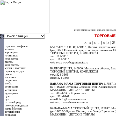
интернет -
КАРТА-
|
|
|
|
главная
о проекте
карта сайта
размещение в сп
информационный справочник адре
ТОРГОВЫЕ 
|
|
|
|
|
| Ж
А
Б
В
Г
Д
Е
горячие телефоны
БАГРАТИОН СИТИ; 121087, Москва, Багратионовски
вокзалы
(р-н) ЗАО:Филевский парк; ст.м. Багратионовская (
аэропорты
ТОРГОВЫЕ ЦЕНТРЫ, КОМПЛЕКСЫ
гостиницы
тел.: 101-3115
посольства
факс: 101-3115
театры
web-стр.: www.bagrationcity.ru
кинотеатры
музеи и выставки
БАЛТОРГЦЕНТР; 143900, Московская область, Балаш
парки культуры
ТОРГОВЫЕ ЦЕНТРЫ, КОМПЛЕКСЫ
рынки
тел.: 524-3565
магазины
факс: 524-3565
стадионы
клубы
БАНАНА-МАМА ТОРГОВЫЙ ЦЕНТР
; 117587, 
рестораны
(р-н) ЮАО:Чертаново Северное; ст.м. Южная (рядо
медицина
МАГАЗИНЫ - ДЕТСКИЕ ТОВАРЫ
турфирмы
тел.: 315-6336 - Справочная
цум
факс: 315-6141
гум
e-mail: info@bananamama.ru
охотный ряд
web-стр.: www.bananamama.ru
почтовые индексы
БАНАНА-МАМА ТОРГОВЫЙ ЦЕНТР; 117042, Москва, 
карта Москвы
(р-н) ЮЗАО:Бутово Южное; ст.м. Улица Горчакова (
детский мир
МАГАЗИНЫ - ДЕТСКИЕ ТОВАРЫ
торговля