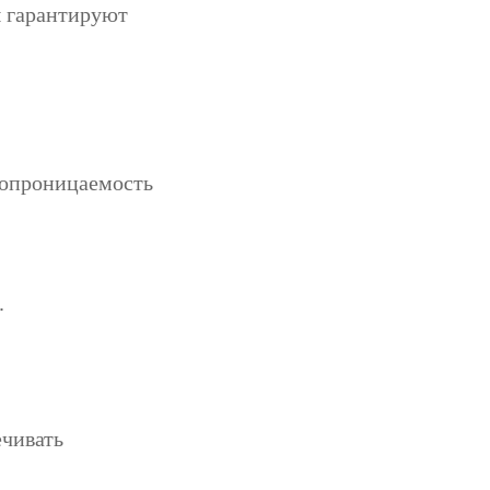
ы гарантируют
хопроницаемость
.
ечивать