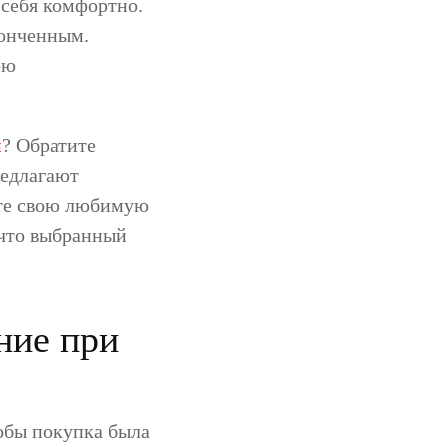
 себя комфортно.
тонченным.
ою
м
? Обратите
редлагают
ете свою любимую
 что выбранный
ние при
обы покупка была