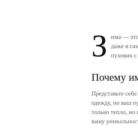
З
има — это
даже в са
пуховик с
Почему им
Представьте себе
одежду, но ваш п
только тепло, но
вашу уникальнос