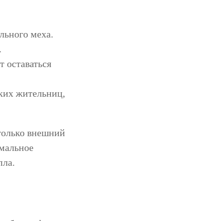
льного меха.
.
т оставаться
ких жительниц,
только внешний
имальное
пла.