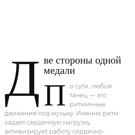
Д
ве стороны одной
медали
П
о сути, любой
танец — это
ритмичные
движения под музыку. Именно ритм
задает сердечную нагрузку,
активизирует работу сердечно-