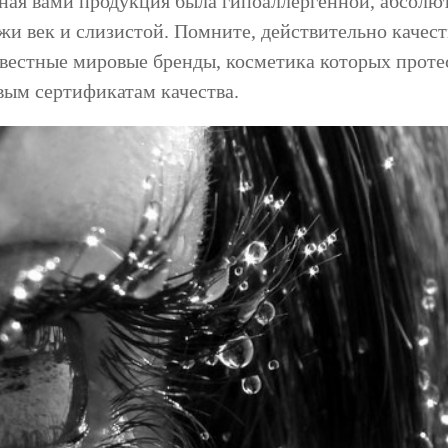
ная вами продукция была гипоаллергенной, абсолю
жи век и слизистой. Помните, действительно качес
звестные мировые бренды, косметика которых проте
вым сертификатам качества.