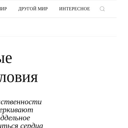
МИР
ДРУГОЙ МИР
ИНТЕРЕСНОЕ
ые
ловия
нственности
черкивают
ддельное
иться сердца