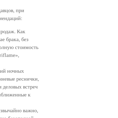
авцов, при
мендаций:
родаж. Как
е брака, без
полную стоимость
iflame»,
ний ночных
чневые реснички,
 деловых встреч
риближенные к
езвычайно важно,