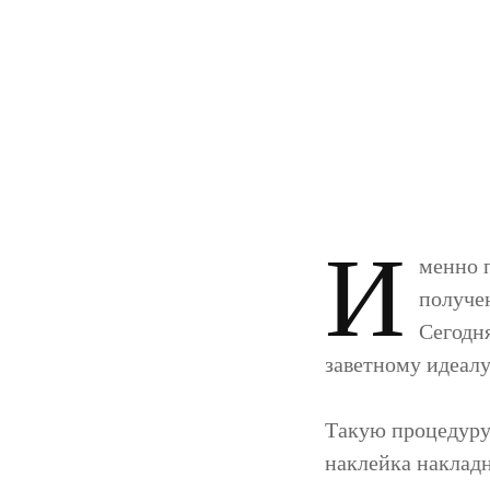
И
менно 
получе
Сегодн
заветному идеалу
Такую процедуру
наклейка накладн