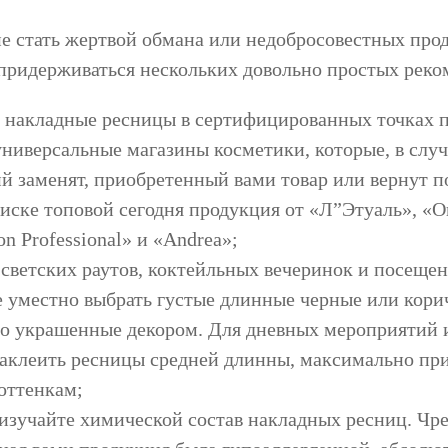
не стать жертвой обмана или недобросовестных прод
 придерживаться нескольких довольно простых реко
 накладные ресницы в сертифицированных точках п
универсальные магазины косметики, которые, в случа
й заменят, приобретенный вами товар или вернут 
иске топовой сегодня продукция от «Л”Этуаль», «Or
on Professional» и «Andrea»;
 светских раутов, коктейльных вечеринок и посеще
е уместно выбрать густые длинные черные или кори
о украшенные декором. Для дневных мероприятий и
наклеить ресницы средней длинны, максимально п
оттенкам;
изучайте химической состав накладных ресниц. Чр