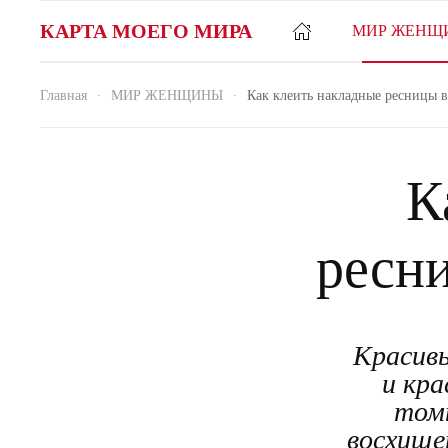
КАРТА МОЕГО МИРА
МИР ЖЕНЩ
Главная
МИР ЖЕНЩИНЫ
Как клеить накладные ресницы 
К
ресн
Красив
и кр
томн
восхище