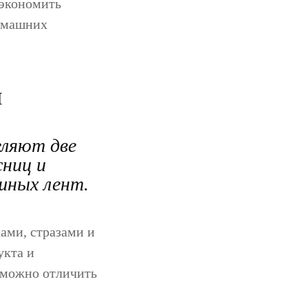
сэкономить
домашних
ы
еляют две
сниц и
шных лент.
ами, стразами и
укта и
зможно отличить