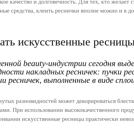
кое качество и долговечность. Для тех, кто желает 
ные средства, клеить реснички вполне можно и в 
ать искусственные ресниц
менной beauty-индустрии сегодня выд
дности накладных ресничек: пучки ре
и ресничек, выполненные в виде спло
нутых разновидностей может декорироваться блестк
ами. При использовании высококачественного прод
еивании искусственные ресницы практически нево