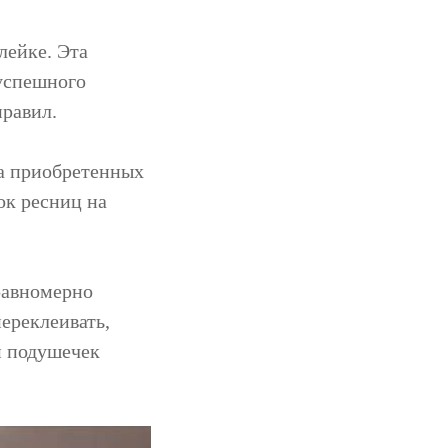
лейке. Эта
 успешного
правил.
па приобретенных
ок ресниц на
равномерно
ереклеивать,
и подушечек