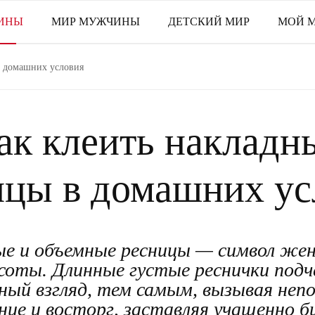
ИНЫ
МИР МУЖЧИНЫ
ДЕТСКИЙ МИР
МОЙ 
в домашних условия
ак клеить накладн
ицы в домашних ус
ые и объемные ресницы — символ же
асоты. Длинные густые реснички под
ый взгляд, тем самым, вызывая непо
ние и восторг, заставляя учащенно б