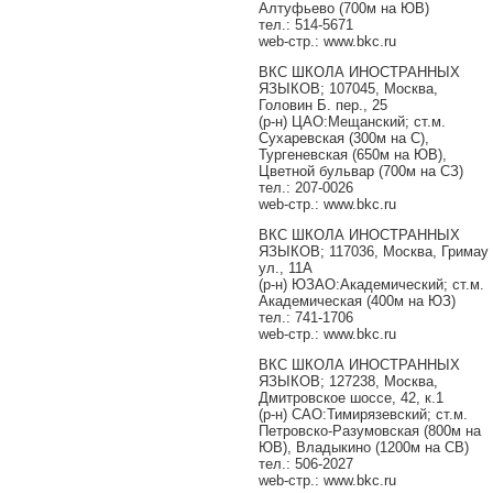
Алтуфьево (700м на ЮВ)
тел.: 514-5671
web-стр.: www.bkc.ru
ВКС ШКОЛА ИНОСТРАННЫХ
ЯЗЫКОВ; 107045, Москва,
Головин Б. пер., 25
(р-н) ЦАО:Мещанский; ст.м.
Сухаревская (300м на С),
Тургеневская (650м на ЮВ),
Цветной бульвар (700м на СЗ)
тел.: 207-0026
web-стр.: www.bkc.ru
ВКС ШКОЛА ИНОСТРАННЫХ
ЯЗЫКОВ; 117036, Москва, Гримау
ул., 11А
(р-н) ЮЗАО:Академический; ст.м.
Академическая (400м на ЮЗ)
тел.: 741-1706
web-стр.: www.bkc.ru
ВКС ШКОЛА ИНОСТРАННЫХ
ЯЗЫКОВ; 127238, Москва,
Дмитровское шоссе, 42, к.1
(р-н) САО:Тимирязевский; ст.м.
Петровско-Разумовская (800м на
ЮВ), Владыкино (1200м на СВ)
тел.: 506-2027
web-стр.: www.bkc.ru