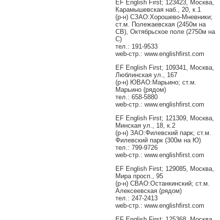
EF English First; 123423, Москва,
Карамышевская наб., 20, к.1
(р-н) СЗАО:Хорошево-Мневники;
ст.м. Полежаевская (2450м на
СВ), Октябрьское поле (2750м на
С)
тел.: 191-9533
web-стр.: www.englishfirst.com
EF English First; 109341, Москва,
Люблинская ул., 167
(р-н) ЮВАО:Марьино; ст.м.
Марьино (рядом)
тел.: 658-5880
web-стр.: www.englishfirst.com
EF English First; 121309, Москва,
Минская ул., 18, к.2
(р-н) ЗАО:Филевский парк; ст.м.
Филевский парк (300м на Ю)
тел.: 799-9726
web-стр.: www.englishfirst.com
EF English First; 129085, Москва,
Мира просп., 95
(р-н) СВАО:Останкинский; ст.м.
Алексеевская (рядом)
тел.: 247-2413
web-стр.: www.englishfirst.com
EF English First; 125368, Москва,