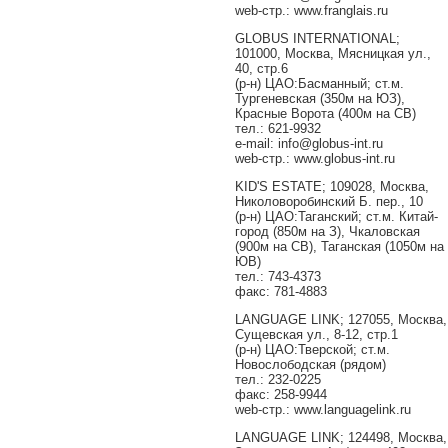
web-стр.: www.franglais.ru
GLOBUS INTERNATIONAL;
101000, Москва, Мясницкая ул.,
40, стр.6
(р-н) ЦАО:Басманный; ст.м.
Тургеневская (350м на ЮЗ),
Красные Ворота (400м на СВ)
тел.: 621-9932
e-mail: info@globus-int.ru
web-стр.: www.globus-int.ru
KID'S ESTATE; 109028, Москва,
Николоворобинский Б. пер., 10
(р-н) ЦАО:Таганский; ст.м. Китай-
город (850м на З), Чкаловская
(900м на СВ), Таганская (1050м на
ЮВ)
тел.: 743-4373
факс: 781-4883
LANGUAGE LINK; 127055, Москва,
Сущевская ул., 8-12, стр.1
(р-н) ЦАО:Тверской; ст.м.
Новослободская (рядом)
тел.: 232-0225
факс: 258-9944
web-стр.: www.languagelink.ru
LANGUAGE LINK; 124498, Москва,