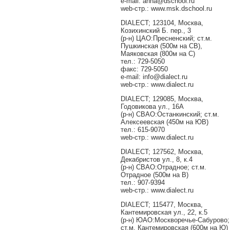
e-mail: anna@dschool.ru
web-стр.: www.msk.dschool.ru
DIALECT; 123104, Москва,
Козихинский Б. пер., 3
(р-н) ЦАО:Пресненский; ст.м.
Пушкинская (500м на СВ),
Маяковская (800м на С)
тел.: 729-5050
факс: 729-5050
e-mail: info@dialect.ru
web-стр.: www.dialect.ru
DIALECT; 129085, Москва,
Годовикова ул., 16А
(р-н) СВАО:Останкинский; ст.м.
Алексеевская (450м на ЮВ)
тел.: 615-9070
web-стр.: www.dialect.ru
DIALECT; 127562, Москва,
Декабристов ул., 8, к.4
(р-н) СВАО:Отрадное; ст.м.
Отрадное (500м на В)
тел.: 907-9394
web-стр.: www.dialect.ru
DIALECT; 115477, Москва,
Кантемировская ул., 22, к.5
(р-н) ЮАО:Москворечье-Сабурово;
ст.м. Кантемировская (600м на Ю)