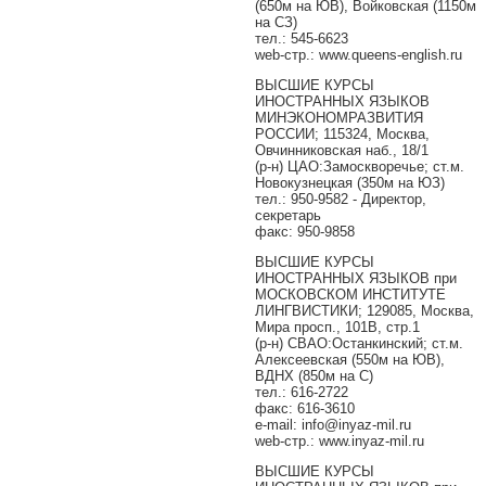
(650м на ЮВ), Войковская (1150м
на СЗ)
тел.: 545-6623
web-стр.: www.queens-english.ru
ВЫСШИЕ КУРСЫ
ИНОСТРАННЫХ ЯЗЫКОВ
МИНЭКОНОМРАЗВИТИЯ
РОССИИ; 115324, Москва,
Овчинниковская наб., 18/1
(р-н) ЦАО:Замоскворечье; ст.м.
Новокузнецкая (350м на ЮЗ)
тел.: 950-9582 - Директор,
секретарь
факс: 950-9858
ВЫСШИЕ КУРСЫ
ИНОСТРАННЫХ ЯЗЫКОВ при
МОСКОВСКОМ ИНСТИТУТЕ
ЛИНГВИСТИКИ; 129085, Москва,
Мира просп., 101В, стр.1
(р-н) СВАО:Останкинский; ст.м.
Алексеевская (550м на ЮВ),
ВДНХ (850м на С)
тел.: 616-2722
факс: 616-3610
e-mail: info@inyaz-mil.ru
web-стр.: www.inyaz-mil.ru
ВЫСШИЕ КУРСЫ