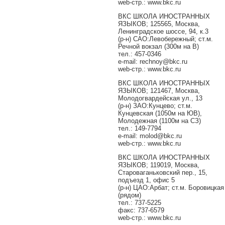
web-стр.: www.bkc.ru
ВКС ШКОЛА ИНОСТРАННЫХ
ЯЗЫКОВ; 125565, Москва,
Ленинградское шоссе, 94, к.3
(р-н) САО:Левобережный; ст.м.
Речной вокзал (300м на В)
тел.: 457-0346
e-mail: rechnoy@bkc.ru
web-стр.: www.bkc.ru
ВКС ШКОЛА ИНОСТРАННЫХ
ЯЗЫКОВ; 121467, Москва,
Молодогвардейская ул., 13
(р-н) ЗАО:Кунцево; ст.м.
Кунцевская (1050м на ЮВ),
Молодежная (1100м на СЗ)
тел.: 149-7794
e-mail: molod@bkc.ru
web-стр.: www.bkc.ru
ВКС ШКОЛА ИНОСТРАННЫХ
ЯЗЫКОВ; 119019, Москва,
Староваганьковский пер., 15,
подъезд 1, офис 5
(р-н) ЦАО:Арбат; ст.м. Боровицкая
(рядом)
тел.: 737-5225
факс: 737-6579
web-стр.: www.bkc.ru