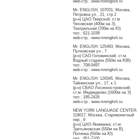
web-стр.: www.mrenglish.ru
Mr. ENGLISH; 107031, Москва,
Петровка ул., 21, стр.2
(р-н) ЦАО:Тверской; ст.м.
Чеховская (400м на З),
Театральная (700м на Ю)
тел.: 621-1039
web-стр.: www.mrenglish.ru
Mr. ENGLISH; 125493, Москва,
Пулковская ул., 7
(р-н) САО:Головинский; ст.м.
Водный стадион (550м на ЮВ)
тел.: 708-0497
web-стр.: www.mrenglish.ru
Mr. ENGLISH; 129345, Москва,
Тайнинская ул., 17, к.1
(р-н) СВАО:Лосиноостровский;
ст.м. Медведково (1600м на З)
тел.: 185-2426
web-стр.: www.mrenglish.ru
NEW YORK LANGUAGE CENTER;
119017, Москва, Старомонетный
пер., 9
(р-н) ЦАО:Якиманка; ст.м.
Третьяковская (550м на В),
Полянка (550м на Ю)
тел.: 951-7100