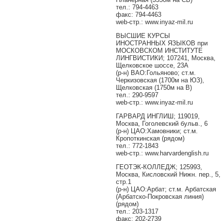
тел.: 794-4463
факс: 794-4463
web-стр.: www.inyaz-mil.ru
ВЫСШИЕ КУРСЫ
ИНОСТРАННЫХ ЯЗЫКОВ при
МОСКОВСКОМ ИНСТИТУТЕ
ЛИНГВИСТИКИ; 107241, Москва,
Щелковское шоссе, 23А
(р-н) ВАО:Гольяново; ст.м.
Черкизовская (1700м на ЮЗ),
Щелковская (1750м на В)
тел.: 290-9597
web-стр.: www.inyaz-mil.ru
ГАРВАРД ИНГЛИШ; 119019,
Москва, Гоголевский бульв., 6
(р-н) ЦАО:Хамовники; ст.м.
Кропоткинская (рядом)
тел.: 772-1843
web-стр.: www.harvardenglish.ru
ГЕОТЭК-КОЛЛЕДЖ; 125993,
Москва, Кисловский Нижн. пер., 5,
стр.1
(р-н) ЦАО:Арбат; ст.м. Арбатская
(Арбатско-Покровская линия)
(рядом)
тел.: 203-1317
факс: 202-2739