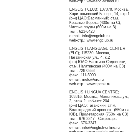
web-стр.: www.ebc-school.ru
ENGLISH CLUB; 107078, Москва,
Харитоньевский Б. пер., 14, стр.1
(р-н) ЦАО:Басманный; ст.м.
Красные Ворота (400м на С),
Чистые пруды (600м на З)
тел.: 623-6423
e-mail: info@engclub.ru
web-стр.: www.engclub.ru
ENGLISH LANGUAGE CENTER
(ELC); 115230, Москва,
Нагатинская ул., 4, к.2
(р-н) ЮАО:Нагатино-Садовники;
ст.м. Нагатинская (400м на СЗ)
тел.: 728-0858
факс: 111-5000
e-mail: melc@orc.ru
web-стр.: www.speak.ru
ENGLISH LINGUA CENTRE;
109316, Москва, Мельникова ул.,
2, этаж 2, кабинет 204
(р-н) ЦАО:Таганский; ст.м.
Волгоградский проспект (550м на
ЮВ), Пролетарская (750м на СЗ)
тел.: 676-3347 - Секретарь
факс: 676-3347
e-mail: info@english-online.ru
web-стр.: www.english-online.ru;