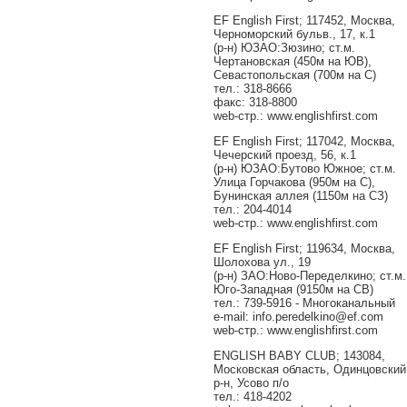
EF English First; 117452, Москва,
Черноморский бульв., 17, к.1
(р-н) ЮЗАО:Зюзино; ст.м.
Чертановская (450м на ЮВ),
Севастопольская (700м на С)
тел.: 318-8666
факс: 318-8800
web-стр.: www.englishfirst.com
EF English First; 117042, Москва,
Чечерский проезд, 56, к.1
(р-н) ЮЗАО:Бутово Южное; ст.м.
Улица Горчакова (950м на С),
Бунинская аллея (1150м на СЗ)
тел.: 204-4014
web-стр.: www.englishfirst.com
EF English First; 119634, Москва,
Шолохова ул., 19
(р-н) ЗАО:Ново-Переделкино; ст.м.
Юго-Западная (9150м на СВ)
тел.: 739-5916 - Многоканальный
e-mail: info.peredelkino@ef.com
web-стр.: www.englishfirst.com
ENGLISH BABY CLUB; 143084,
Московская область, Одинцовский
р-н, Усово п/о
тел.: 418-4202