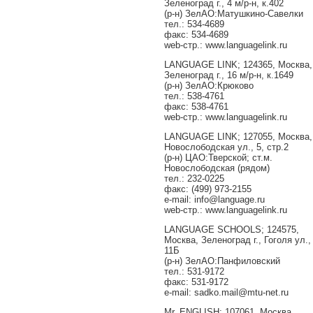
Зеленоград г., 4 м/р-н, к.402
(р-н) ЗелАО:Матушкино-Савелки
тел.: 534-4689
факс: 534-4689
web-стр.: www.languagelink.ru
LANGUAGE LINK; 124365, Москва,
Зеленоград г., 16 м/р-н, к.1649
(р-н) ЗелАО:Крюково
тел.: 538-4761
факс: 538-4761
web-стр.: www.languagelink.ru
LANGUAGE LINK; 127055, Москва,
Новослободская ул., 5, стр.2
(р-н) ЦАО:Тверской; ст.м.
Новослободская (рядом)
тел.: 232-0225
факс: (499) 973-2155
e-mail: info@language.ru
web-стр.: www.languagelink.ru
LANGUAGE SCHOOLS; 124575,
Москва, Зеленоград г., Гоголя ул.,
11Б
(р-н) ЗелАО:Панфиловский
тел.: 531-9172
факс: 531-9172
e-mail: sadko.mail@mtu-net.ru
Mr. ENGLISH; 107061, Москва,