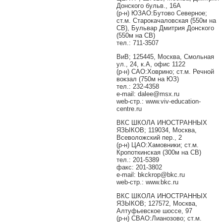
Донского бульв., 16А
(р-н) ЮЗАО:Бутово Северное;
ст.м. Старокачаловская (550м на
СВ), Бульвар Дмитрия Донского
(550м на СВ)
тел.: 711-3507
ВиВ; 125445, Москва, Смольная
ул., 24, к.А, офис 1122
(р-н) САО:Ховрино; ст.м. Речной
вокзал (750м на ЮЗ)
тел.: 232-4358
e-mail: dalee@msx.ru
web-стр.: www.viv-education-
centre.ru
ВКС ШКОЛА ИНОСТРАННЫХ
ЯЗЫКОВ; 119034, Москва,
Всеволожский пер., 2
(р-н) ЦАО:Хамовники; ст.м.
Кропоткинская (300м на СВ)
тел.: 201-5389
факс: 201-3802
e-mail: bkckrop@bkc.ru
web-стр.: www.bkc.ru
ВКС ШКОЛА ИНОСТРАННЫХ
ЯЗЫКОВ; 127572, Москва,
Алтуфьевское шоссе, 97
(р-н) СВАО:Лианозово; ст.м.