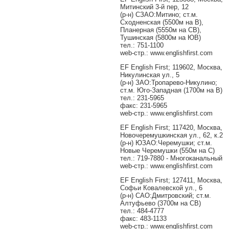
Митинский 3-й пер, 12
(р-н) СЗАО:Митино; ст.м.
Сходненская (5500м на В),
Планерная (5550м на СВ),
Тушинская (5800м на ЮВ)
тел.: 751-1100
web-стр.: www.englishfirst.com
EF English First; 119602, Москва,
Никулинская ул., 5
(р-н) ЗАО:Тропарево-Никулино;
ст.м. Юго-Западная (1700м на В)
тел.: 231-5965
факс: 231-5965
web-стр.: www.englishfirst.com
EF English First; 117420, Москва,
Новочеремушкинская ул., 62, к.2
(р-н) ЮЗАО:Черемушки; ст.м.
Новые Черемушки (550м на С)
тел.: 719-7880 - Многоканальный
web-стр.: www.englishfirst.com
EF English First; 127411, Москва,
Софьи Ковалевской ул., 6
(р-н) САО:Дмитровский; ст.м.
Алтуфьево (3700м на СВ)
тел.: 484-4777
факс: 483-1133
web-стр.: www.englishfirst.com