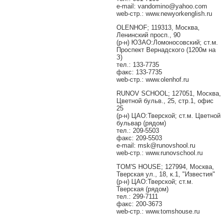
e-mail: vandomino@yahoo.com
web-стр.: www.newyorkenglish.ru
OLENHOF; 119313, Москва,
Ленинский просп., 90
(р-н) ЮЗАО:Ломоносовский; ст.м.
Проспект Вернадского (1200м на
З)
тел.: 133-7735
факс: 133-7735
web-стр.: www.olenhof.ru
RUNOV SCHOOL; 127051, Москва,
Цветной бульв., 25, стр.1, офис
25
(р-н) ЦАО:Тверской; ст.м. Цветной
бульвар (рядом)
тел.: 209-5503
факс: 209-5503
e-mail: msk@runovshool.ru
web-стр.: www.runovschool.ru
TOM'S HOUSE; 127994, Москва,
Тверская ул., 18, к.1, "Известия"
(р-н) ЦАО:Тверской; ст.м.
Тверская (рядом)
тел.: 299-7111
факс: 200-3673
web-стр.: www.tomshouse.ru