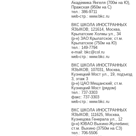
Академика Янгеля (700м на Ю),
Пражская (950м на С)
тел.: 386-9711
web-стр.: www.bkc.ru
ВКС ШКОЛА ИНОСТРАННЫХ
ЯЗЫКОВ; 121614, Москва,
Крылатские Холмы ул., 34
(р-н) ЗАО:Крылатское; ст.м.
Крылатское (750м на Ю)
тел.: 149-7794
e-mail: bkc@col.ru
web-стр.: www.bkc.ru
ВКС ШКОЛА ИНОСТРАННЫХ
ЯЗЫКОВ; 107031, Москва,
Кузнецкий Мост ул., 19, подъезд
3, этаж 3
(р-н) ЦАО:Мещанский; ст.м.
Кузнецкий Мост (рядом)
тел.: 737-3303
факс: 737-3303
web-стр.: www.bkc.ru
ВКС ШКОЛА ИНОСТРАННЫХ
ЯЗЫКОВ; 111625, Москва,
Кузнецова Генерала ул., 12
(р-н) ЮВАО:Выхино-Жулебино;
ст.м. Выхино (3750м на СЗ)
тел.: 706-5506