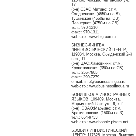
125430, Москва, Митинская ул.,
17
(р-н) СЗАО:Митино; ст.м.
Сходненская (4550м на В),
Тушинская (4650м на ЮВ),
Планерная (4750м на СВ)
тел.: 970-1310
факс: 970-1311
web-стр.: www.big-ben.ru
БИЗНЕС-ЛИНГВА
ЛИНГВИСТИЧЕСКИЙ ЦЕНТР;
119034, Москва, Обыденский 2-й
пер., 11
(р-н) ЦАО:Хамовники; ст.м.
Кропоткинская (350м на СВ)
тел.: 255-7905
факс: 290-7279
e-mail: info@businesslingua.ru
web-стр.: www.businesslingua.ru
БОНИ ШКОЛА ИНОСТРАННЫХ
ЯЗЫКОВ; 109469, Москва,
Марьинский Парк ул., 9, к.2
(р-н) ЮВАО:Марьино; ст.м.
Братиславская (1500м на З)
тел.: 654-9733
web-стр.: www.bonnie.pisem.net
БЭМБИ ЛИНГВИСТИЧЕСКИЙ
ЦЕНТР; 117628, Москва, Дмитрия