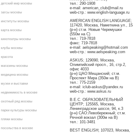
тел.: 290-1908
детский мир москвы
e-mail: american_club@mail.ru
web-стр.: www.english-language.ru
загсы москвы
AMERICAN ENGLISH LANGUAGE;
институты москвы
117420, Москва, Наметкина ул., 15
(р-н) ст.м. Новые Черемушки
карта москвы
(550м на С)
тел.: 719-7818
кинотеатры москвы
факс: 719-7818
e-mail: aelspeaking@hotmail.com
клубы москвы
web-стр.: www.aelspeaking.com
красота
ASKUS; 129090, Москва,
Олимпийский просп., 16, стр.2,
магазины москвы
офис 4033
(р-н) ЦАО:Мещанский; ст.м.
медицина москвы
Проспект Мира (350м на В)
тел.: 775-2159
музеи и выставки
e-mail: iclub-askus@yandex.ru
web-стр.: www.askus.ru
недвижимость в москве
B.E.C. ОБРАЗОВАТЕЛЬНЫЙ
охотный ряд москвы
ЦЕНТР; 125565, Москва,
Ленинградское шоссе, 94, к.3
парки культуры москвы
(р-н) САО:Левобережный; ст.м.
Речной вокзал (300м на В)
пляжи москвы
тел.: 101-3481
посольства в москве
BEST ENGLISH; 107023, Москва,