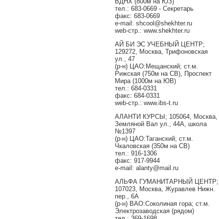
ВДНХ (800м на ЮЗ)
тел.: 683-0669 - Секретарь
факс: 683-0669
e-mail: shcool@shekhter.ru
web-стр.: www.shekhter.ru
АЙ БИ ЭС УЧЕБНЫЙ ЦЕНТР;
129272, Москва, Трифоновская
ул., 47
(р-н) ЦАО:Мещанский; ст.м.
Рижская (750м на СВ), Проспект
Мира (1000м на ЮВ)
тел.: 684-0331
факс: 684-0331
web-стр.: www.ibs-t.ru
АЛАНТИ КУРСЫ; 105064, Москва,
Земляной Вал ул., 44А, школа
№1397
(р-н) ЦАО:Таганский; ст.м.
Чкаловская (350м на СВ)
тел.: 916-1306
факс: 917-9944
e-mail: alanty@mail.ru
АЛЬФА ГУМАНИТАРНЫЙ ЦЕНТР;
107023, Москва, Журавлев Нижн.
пер., 6А
(р-н) ВАО:Соколиная гора; ст.м.
Электрозаводская (рядом)
тел.: 369-1698