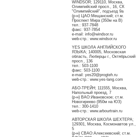
WINDSOR; 129110, Москва,
Олимпийский просп., 16, СК
"Олимпийский", подъезд 9а
(р-н) ЦАО:Мещанский; ст.м.
Проспект Мира (350м на В)
тел.: 937-7848
факс: 937-7854
e-mail: info@windsor.ru
web-стр.: www.windsor.ru
YES ШКОЛА АНГЛИЙСКОГО
ЯЗЫКА; 140005, Московская
область, Люберцы г., Октябрьский
просп., 136
тел.: 503-1100
факс: 503-1100
e-mail: yes20@progteh.ru
web-стр.: www.yes-lang.com
АБО-ТРЕЙН; 111555, Москва,
Напольный проезд, 7
(р-н) ВАО:Ивановское; ст.м.
Новогиреево (950м на ЮЗ)
тел.: 300-1410
web-стр.: www.arbourtrain.ru
АВТОРСКАЯ ШКОЛА ШЕХТЕРА;
129301, Москва, Космонавтов ул.,
5
(р-н) СВАО:Алексеевский; ст.м.