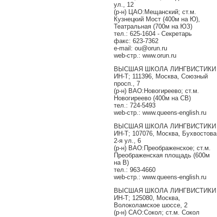
ул., 12
(р-н) ЦАО:Мещанский; ст.м.
Кузнецкий Мост (400м на Ю),
Театральная (700м на ЮЗ)
тел.: 625-1604 - Секретарь
факс: 623-7362
e-mail: ou@orun.ru
web-стр.: www.orun.ru
ВЫСШАЯ ШКОЛА ЛИНГВИСТИКИ
ИН-Т; 111396, Москва, Союзный
просп., 7
(р-н) ВАО:Новогиреево; ст.м.
Новогиреево (400м на СВ)
тел.: 724-5493
web-стр.: www.queens-english.ru
ВЫСШАЯ ШКОЛА ЛИНГВИСТИКИ
ИН-Т; 107076, Москва, Бухвостова
2-я ул., 6
(р-н) ВАО:Преображенское; ст.м.
Преображенская площадь (600м
на В)
тел.: 963-4660
web-стр.: www.queens-english.ru
ВЫСШАЯ ШКОЛА ЛИНГВИСТИКИ
ИН-Т; 125080, Москва,
Волоколамское шоссе, 2
(р-н) САО:Сокол; ст.м. Сокол