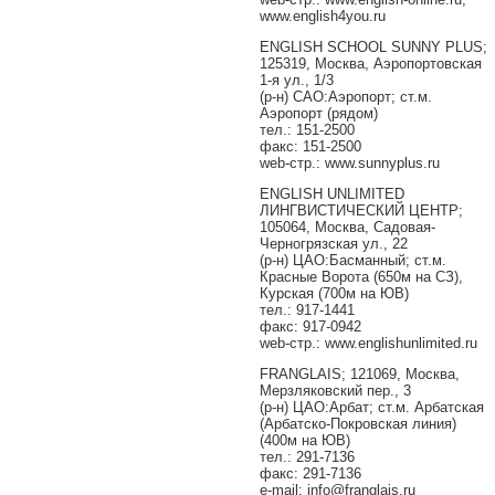
www.english4you.ru
ENGLISH SCHOOL SUNNY PLUS;
125319, Москва, Аэропортовская
1-я ул., 1/3
(р-н) САО:Аэропорт; ст.м.
Аэропорт (рядом)
тел.: 151-2500
факс: 151-2500
web-стр.: www.sunnyplus.ru
ENGLISH UNLIMITED
ЛИНГВИСТИЧЕСКИЙ ЦЕНТР;
105064, Москва, Садовая-
Черногрязская ул., 22
(р-н) ЦАО:Басманный; ст.м.
Красные Ворота (650м на СЗ),
Курская (700м на ЮВ)
тел.: 917-1441
факс: 917-0942
web-стр.: www.englishunlimited.ru
FRANGLAIS; 121069, Москва,
Мерзляковский пер., 3
(р-н) ЦАО:Арбат; ст.м. Арбатская
(Арбатско-Покровская линия)
(400м на ЮВ)
тел.: 291-7136
факс: 291-7136
e-mail: info@franglais.ru