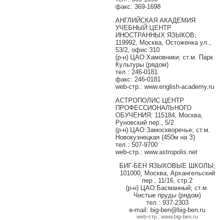
факс: 369-1698
АНГЛИЙСКАЯ АКАДЕМИЯ
УЧЕБНЫЙ ЦЕНТР
ИНОСТРАННЫХ ЯЗЫКОВ;
119992, Москва, Остоженка ул.,
53/2, офис 310
(р-н) ЦАО:Хамовники; ст.м. Парк
Культуры (рядом)
тел.: 246-0181
факс: 246-0181
web-стр.: www.english-academy.ru
АСТРОПОЛИС ЦЕНТР
ПРОФЕССИОНАЛЬНОГО
ОБУЧЕНИЯ; 115184, Москва,
Руновский пер., 5/2
(р-н) ЦАО:Замоскворечье; ст.м.
Новокузнецкая (450м на З)
тел.: 507-9700
web-стр.: www.astropolis.net
БИГ-БЕН ЯЗЫКОВЫЕ ШКОЛЫ;
101000, Москва, Архангельский
пер., 11/16, стр.2
(р-н) ЦАО:Басманный; ст.м.
Чистые пруды (рядом)
тел.: 937-2303
e-mail: big-ben@big-ben.ru
web-стр.: www.big-ben.ru