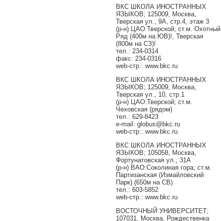
ВКС ШКОЛА ИНОСТРАННЫХ
ЯЗЫКОВ; 125009, Москва,
Тверская ул., 9А, стр.4, этаж 3
(р-н) ЦАО:Тверской; ст.м. Охотный
Ряд (400м на ЮВ)!, Тверская
(800м на СЗ)!
тел.: 234-0314
факс: 234-0316
web-стр.: www.bkc.ru
ВКС ШКОЛА ИНОСТРАННЫХ
ЯЗЫКОВ; 125009, Москва,
Тверская ул., 10, стр.1
(р-н) ЦАО:Тверской; ст.м.
Чеховская (рядом)
тел.: 629-8423
e-mail: globus@bkc.ru
web-стр.: www.bkc.ru
ВКС ШКОЛА ИНОСТРАННЫХ
ЯЗЫКОВ; 105058, Москва,
Фортунатовская ул., 31А
(р-н) ВАО:Соколиная гора; ст.м.
Партизанская (Измайловский
Парк) (650м на СВ)
тел.: 603-5852
web-стр.: www.bkc.ru
ВОСТОЧНЫЙ УНИВЕРСИТЕТ;
107031, Москва, Рождественка