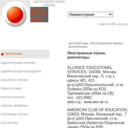
КАРТА МОЕГО МИРА
(АРХИВ)
КАРТА
МОЕГО
МИРА
|
карта сайта
-архив |
детский мир
/
Иностранные языки,
репетиторы
Иностранные языки,
вся москва
репетиторы
администрация москвы
ALLIANCE EDUCATIONAL
администрация президента
SERVICES; 101000, Москва,
Милютинский пер., 6, стр.1,
аэропорты москвы
офисы 401, 413
(р-н) ЦАО:Красносельский; ст.м.
банки москвы
Лубянка (350м на ЮЗ),
Тургеневская (450м на СВ)
вокзалы москвы
тел.: 621-6982
web-стр.: www.aes-uk.ru
горячие телефоны
AMERICAN CLUB OF EDUCATION;
119019, Москва, Калашный пер., 7
гостиницы москвы
(р-н) ЦАО:Пресненский; ст.м.
Арбатская (Арбатско-Покровская
гум москвы
линия) (350м на ЮВ)