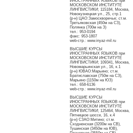
ИНОСТРАННЫХ ЯЗЫКОВ при
МОСКОВСКОМ ИНСТИТУТЕ
ЛИНГВИСТИКИ; 115184, Москва,
Новокузнецкая ул., 25, стр.1
(р-н) ЦАО:Замоскворечье; ст.м.
Третьяковская (450м на СЗ),
Полянка (700м на З)
тел.: 953-0194
факс: 953-1807
web-стр.: www.inyaz-mil.ru
ВЫСШИЕ КУРСЫ
ИНОСТРАННЫХ ЯЗЫКОВ при
МОСКОВСКОМ ИНСТИТУТЕ
ЛИНГВИСТИКИ; 109341, Москва,
Новомарьинская ул., 16, к.1
(р-н) ЮВАО:Марьино; ст.м.
Братиславская (750м на СЗ),
Марьино (1150м на ЮЗ)
тел.: 658-6136
web-стр.: www.inyaz-mil.ru
ВЫСШИЕ КУРСЫ
ИНОСТРАННЫХ ЯЗЫКОВ при
МОСКОВСКОМ ИНСТИТУТЕ
ЛИНГВИСТИКИ; 125464, Москва,
Пятницкое шоссе, 16, к.4
(р-н) СЗАО:Митино; ст.м.
Сходненская (3200м на СВ),
Тушинская (3450м на ЮВ),
Планерная (3550м на СВ)