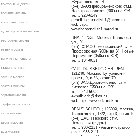
Журавлева пл., 4
почтовые индексы
(р-н) ВАО:Преображенское; ст.м.
Электрозаводская (300м на ЮВ)
полиция москвы
тел.: 920-6249
e-mail: bestenglish1@narod.ru
промышленность
web-стр.:
www.bestenglish1.narod.ru
путеводитель по москве
BNA; 117335, Москва, Вавилова
рестораны москвы
ул., 91
(р-н) ЮЗАО:Ломоносовский; ст.м.
рынки москвы
Профсоюзная (900м на В), Новые
Черемушки (950м на ЮВ)
ритуальные услуги
тел.: 134-8021
стадион москвы
CARL DUISBERG CENTREN;
121248, Москва, Кутузовский
такси в москве
просп., 9, к.2А, офис 70
(р-н) ЗАО:Дорогомилово; ст.м.
театры москвы
Киевская (650м на ЮВ)
тел.: 243-6603
торговля москвы
e-mail: cdc@tlms.ru
web-стр.: www.cdc-msk.ru
турфирмы москвы
DENIS' SCHOOL; 125009, Москва,
фото москвы
Тверская ул., 16/2, стр.3, офис 19
(р-н) ЦАО:Тверской; ст.м.
церкви москвы
Чеховская (рядом)
тел.: 933-2121 - Администратор
цум москвы
факс: 933-2111