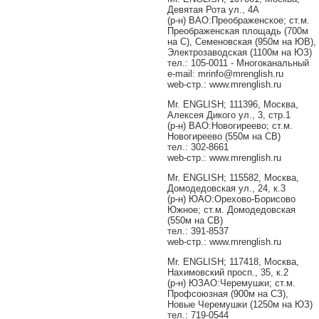
Девятая Рота ул., 4А
(р-н) ВАО:Преображенское; ст.м.
Преображенская площадь (700м
на С), Семеновская (950м на ЮВ),
Электрозаводская (1100м на ЮЗ)
тел.: 105-0011 - Многоканальный
e-mail: mrinfo@mrenglish.ru
web-стр.: www.mrenglish.ru
Mr. ENGLISH; 111396, Москва,
Алексея Дикого ул., 3, стр.1
(р-н) ВАО:Новогиреево; ст.м.
Новогиреево (550м на СВ)
тел.: 302-8661
web-стр.: www.mrenglish.ru
Mr. ENGLISH; 115582, Москва,
Домодедовская ул., 24, к.3
(р-н) ЮАО:Орехово-Борисово
Южное; ст.м. Домодедовская
(550м на СВ)
тел.: 391-8537
web-стр.: www.mrenglish.ru
Mr. ENGLISH; 117418, Москва,
Нахимовский просп., 35, к.2
(р-н) ЮЗАО:Черемушки; ст.м.
Профсоюзная (900м на СЗ),
Новые Черемушки (1250м на ЮЗ)
тел.: 719-0544