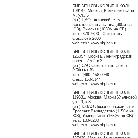
БИГ-БЕН ЯЗЫКОВЫЕ ШКОЛЫ;
109147, Москва, Калитниковская
М. ул., 5
(р-н) ЦАО:Таганский; ст.м.
Крестьянская Застава (800м на
ЮЗ), Римская (1050м на СВ)
тел.: 676-2600 - Секретарь
факс: 676-2600
web-стр.: www.big-ben.ru
БИГ-БЕН ЯЗЫКОВЫЕ ШКОЛЫ;
125057, Москва, Ленинградский
просп., 77/2, к.3
(р-н) САО:Сокол; ст.м. Сокол
(450м на В)
тел.: (499) 158-0040
факс: 158-3144
web-стр.: www.big-ben.ru
БИГ-БЕН ЯЗЫКОВЫЕ ШКОЛЫ;
119331, Москва, Марии Ульяновой
ул., 9, к.3
(р-н) ЮЗАО:Ломоносовский; ст.м.
Проспект Вернадского (1150м на
ЮЗ), Университет (1650м на СВ)
тел.: 138-0200
web-стр.: www.big-ben.ru
БИГ-БЕН ЯЗЫКОВЫЕ ШКОЛЫ;