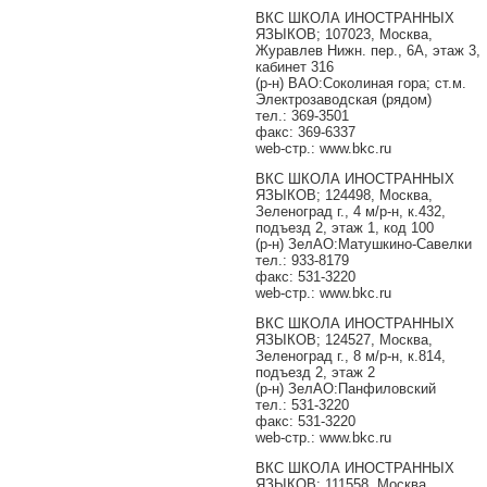
ВКС ШКОЛА ИНОСТРАННЫХ
ЯЗЫКОВ; 107023, Москва,
Журавлев Нижн. пер., 6А, этаж 3,
кабинет 316
(р-н) ВАО:Соколиная гора; ст.м.
Электрозаводская (рядом)
тел.: 369-3501
факс: 369-6337
web-стр.: www.bkc.ru
ВКС ШКОЛА ИНОСТРАННЫХ
ЯЗЫКОВ; 124498, Москва,
Зеленоград г., 4 м/р-н, к.432,
подъезд 2, этаж 1, код 100
(р-н) ЗелАО:Матушкино-Савелки
тел.: 933-8179
факс: 531-3220
web-стр.: www.bkc.ru
ВКС ШКОЛА ИНОСТРАННЫХ
ЯЗЫКОВ; 124527, Москва,
Зеленоград г., 8 м/р-н, к.814,
подъезд 2, этаж 2
(р-н) ЗелАО:Панфиловский
тел.: 531-3220
факс: 531-3220
web-стр.: www.bkc.ru
ВКС ШКОЛА ИНОСТРАННЫХ
ЯЗЫКОВ; 111558, Москва,