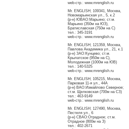
web-стр.: www.mrenglish.ru
Mr. ENGLISH; 109341, Москва,
Новомарьинская ул., 5, к.2
(р-н) ЮВАО:Марьино; ст.м.
Марьино (350м на ЮЗ),
Братиславская (750м на С)
тел.: 345-3191
web-стр.: www.mrenglish.ru
Mr. ENGLISH; 121359, Москва,
Павлова Академика ул., 21, к.1
(р-н) ЗАО:Кунцево; ст.м.
Крылатское (950м на С),
Молодежная (1000м на ЮВ)
тел.: 140-5325
web-стр.: www.mrenglish.ru
Mr. ENGLISH; 105215, Москва,
Парковая 11-я ул., 44А
(р-н) ВАО:Измайлово Северное;
ст.м. Щелковская (700м на СЗ)
тел.: 463-9149
web-стр.: www.mrenglish.ru
Mr. ENGLISH; 127490, Москва,
Пестеля ул., 6
(р-н) СВАО:Отрадное; ст.м.
Отрадное (800м на З)
тел.: 402-2671