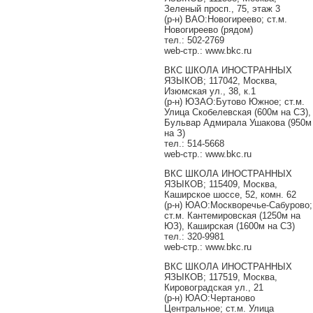
Зеленый просп., 75, этаж 3
(р-н) ВАО:Новогиреево; ст.м.
Новогиреево (рядом)
тел.: 502-2769
web-стр.: www.bkc.ru
ВКС ШКОЛА ИНОСТРАННЫХ
ЯЗЫКОВ; 117042, Москва,
Изюмская ул., 38, к.1
(р-н) ЮЗАО:Бутово Южное; ст.м.
Улица Скобелевская (600м на СЗ),
Бульвар Адмирала Ушакова (950м
на З)
тел.: 514-5668
web-стр.: www.bkc.ru
ВКС ШКОЛА ИНОСТРАННЫХ
ЯЗЫКОВ; 115409, Москва,
Каширское шоссе, 52, комн. 62
(р-н) ЮАО:Москворечье-Сабурово;
ст.м. Кантемировская (1250м на
ЮЗ), Каширская (1600м на СЗ)
тел.: 320-9981
web-стр.: www.bkc.ru
ВКС ШКОЛА ИНОСТРАННЫХ
ЯЗЫКОВ; 117519, Москва,
Кировоградская ул., 21
(р-н) ЮАО:Чертаново
Центральное; ст.м. Улица