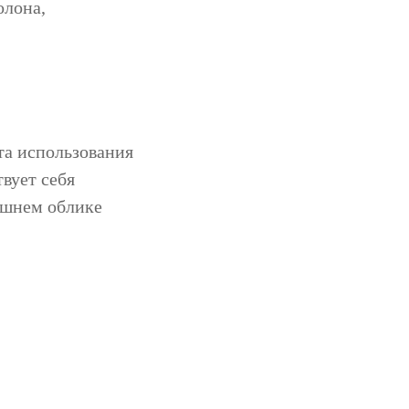
олона,
а использования
вует себя
ешнем облике