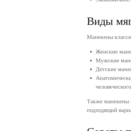
Виды мяг
Манекены класси
Женские мане
Мужские мане
Детские мане
Анатомически
человеческого
Также манекены п
подходящий вари