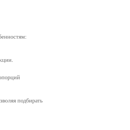
бенностям:
.
кции.
ропорций
зволяя подбирать