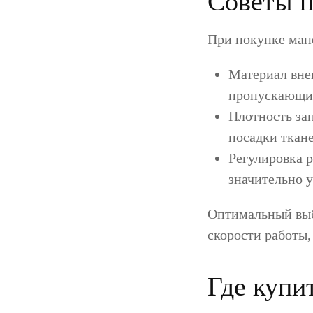
Советы п
При покупке ман
Материал вне
пропускающие
Плотность за
посадки ткане
Регулировка р
значительно у
Оптимальный выб
скорости работы,
Где купи