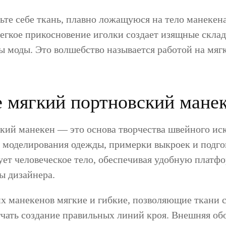
ьте себе ткань, плавно ложащуюся на тело манекен
Легкое прикосновение иголки создает изящные скла
ы моды. Это волшебство называется работой на мяг
е мягкий портновский мане
кий манекен — это основа творчества швейного иск
я моделирования одежды, примерки выкроек и подго
ет человеческое тело, обеспечивая удобную платфо
ы дизайнера.
х манекенов мягкие и гибкие, позволяющие ткани 
гчать создание правильных линий кроя. Внешняя об