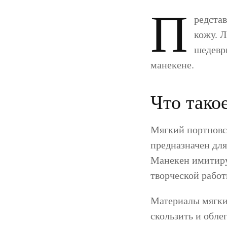
П
редстав
кожу. 
шедевр
манекене.
Что тако
Мягкий портновс
предназначен дл
Манекен имитиру
творческой работ
Материалы мягки
скользить и обле