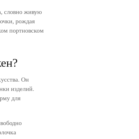
а, словно живую
дочки, рождая
ком портновском
кен?
усства. Он
нки изделий.
рму для
свободно
олочка