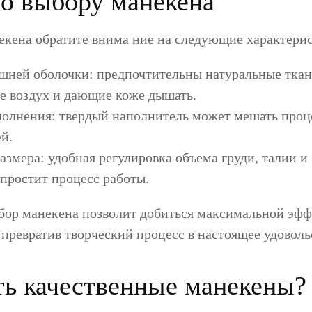
о выбору манекена
екена обратите внима ние на следующие характери
шней оболочки: предпочтительны натуральные ткан
 воздух и дающие коже дышать.
полнения: твердый наполнитель может мешать проце
й.
азмера: удобная регулировка объема груди, талии и
простит процесс работы.
ор манекена позволит добиться максимальной эфф
 превратив творческий процесс в настоящее удоволь
ть качественные манекены?