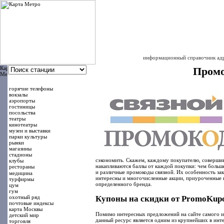
интернет -
КАРТА-
|
|
|
|
главная
о проекте
карта сайта
размещение в сп
информационный справочник адре
Промо
горячие телефоны
вокзалы
аэропорты
гостиницы
посольства
театры
кинотеатры
музеи и выставки
парки культуры
рынки
магазины
стадионы
сэкономить. Скажем, каждому покупателю, совершивш
клубы
накапливаются баллы от каждой покупки: чем больш
рестораны
и различные промокоды связной. Их особенность за
медицина
интересны и многочисленные акции, приуроченные к
турфирмы
определенного бренда.
цум
гум
охотный ряд
Купоны на скидки от PromoKupo
почтовые индексы
карта Москвы
Помимо интересных предложений на сайте самого ин
детский мир
данный ресурс является одним из крупнейших в инт
торговля