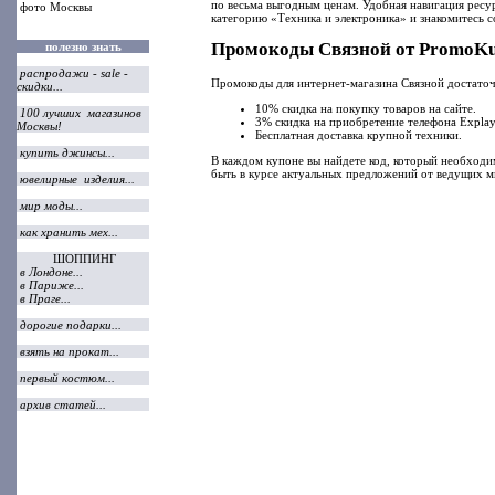
по весьма выгодным ценам. Удобная навигация ресур
фото Москвы
категорию «Техника и электроника» и знакомитесь 
Промокоды Связной от PromoKu
полезно знать
распродажи - sale -
Промокоды для интернет-магазина Связной достаточ
скидки...
10% скидка на покупку товаров на сайте.
100 лучших магазинов
3% скидка на приобретение телефона Explay
Москвы!
Бесплатная доставка крупной техники.
купить джинсы...
В каждом купоне вы найдете код, который необходим
быть в курсе актуальных предложений от ведущих 
ювелирные изделия...
мир моды...
как хранить мех...
ШОППИНГ
в Лондоне...
в Париже...
в Праге...
дорогие подарки...
взять на прокат...
первый костюм...
архив статей...