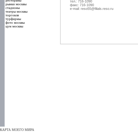
рестораны
тел.: 716-1090
рынки москвы
факс: 716-1090
стадионы
e-mail: reso55@filials.reso.ru
театры москвы
торговля
турфирмы
фото москвы
цум москвы
КАРТА МОЕГО МИРА