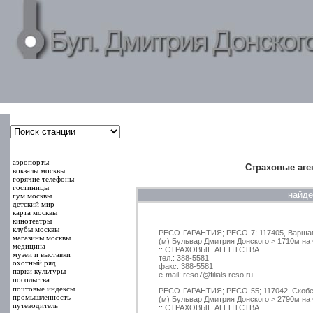
000000
00000
аэропорты
Страховые аге
вокзалы москвы
горячие телефоны
гостиницы
найд
гум москвы
детский мир
карта москвы
кинотеатры
клубы москвы
РЕСО-ГАРАНТИЯ; РЕСО-7; 117405, Варшав
магазины москвы
(м) Бульвар Дмитрия Донского > 1710м на
медицина
:: СТРАХОВЫЕ АГЕНТСТВА
музеи и выставки
тел.: 388-5581
охотный ряд
факс: 388-5581
парки культуры
e-mail: reso7@filials.reso.ru
посольства
почтовые индексы
РЕСО-ГАРАНТИЯ; РЕСО-55; 117042, Скобел
промышленность
(м) Бульвар Дмитрия Донского > 2790м на
путеводитель
:: СТРАХОВЫЕ АГЕНТСТВА