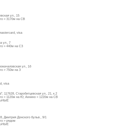
ская ул., 15
го > 3170м на СВ
mastercard, visa
 ул., 7
го > 440м на СЗ
окачаловская ул., 1б
го > 750м на З
d, visa
17628, Старобитцевская ул., 21, к.2
го > 1120м на Ю; Аннино > 1220м на СВ
ЛЬНЫЕ
 Дмитрия Донского бульв., 9/1
го > рядом
ЛЬНЫЕ