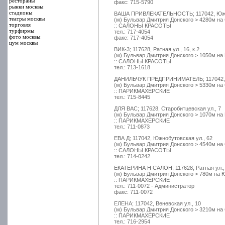
рестораны
факс: 715-5790
рынки москвы
стадионы
ВАША ПРИВЛЕКАТЕЛЬНОСТЬ; 117042, Южно
театры москвы
(м) Бульвар Дмитрия Донского > 4280м на
торговля
:: САЛОНЫ КРАСОТЫ
турфирмы
тел.: 717-4054
фото москвы
факс: 717-4054
цум москвы
ВИК-3; 117628, Ратная ул., 16, к.2
(м) Бульвар Дмитрия Донского > 1050м на
:: САЛОНЫ КРАСОТЫ
тел.: 713-1618
ДАНИЛЬЧУК ПРЕДПРИНИМАТЕЛЬ; 117042, Ю
(м) Бульвар Дмитрия Донского > 5330м на
:: ПАРИКМАХЕРСКИЕ
тел.: 715-8445
ДЛЯ ВАС; 117628, Старобитцевская ул., 7
(м) Бульвар Дмитрия Донского > 1070м на
:: ПАРИКМАХЕРСКИЕ
тел.: 711-0873
ЕВА Д; 117042, Южнобутовская ул., 62
(м) Бульвар Дмитрия Донского > 4540м на
:: САЛОНЫ КРАСОТЫ
тел.: 714-0242
ЕКАТЕРИНА Н САЛОН; 117628, Ратная ул., 
(м) Бульвар Дмитрия Донского > 780м на 
:: ПАРИКМАХЕРСКИЕ
тел.: 711-0072 - Администратор
факс: 711-0072
ЕЛЕНА; 117042, Веневская ул., 10
(м) Бульвар Дмитрия Донского > 3210м на
:: ПАРИКМАХЕРСКИЕ
тел.: 716-2954