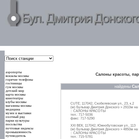
000000
00000
аэропорты
Салоны красоты, пар
вокзалы москвы
горячие телефоны
гостиницы
найдены
Сал
гум москвы
детский мир
карта москвы
кинотеатры
клубы москвы
CUTE; 117042, Скобелевская ул., 23, к.2
магазины москвы
(м) Бульвар Дмитрия Донского > 2910м на
медицина
:: САЛОНЫ КРАСОТЫ
музеи и выставки
тел.: 717-5036
охотный ряд
факс: 717-5290
парки культуры
посольства
XXI ВЕК; 117042, Южнобутовская ул., 113
почтовые индексы
(м) Бульвар Дмитрия Донского > 4850м на
промышленность
:: САЛОНЫ КРАСОТЫ
путеводитель
тел.: 715-5781