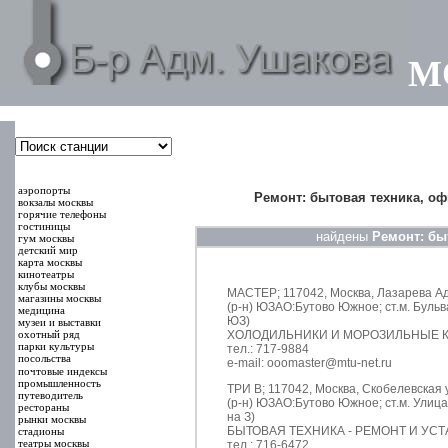
М
000000
00000
аэропорты
Ремонт: бытовая техника, о
вокзалы москвы
горячие телефоны
гостиницы
найдены
Ремонт: бы
гум москвы
детский мир
карта москвы
кинотеатры
клубы москвы
МАСТЕР; 117042, Москва, Лазарева Ад
магазины москвы
(р-н) ЮЗАО:Бутово Южное; ст.м. Буль
медицина
ЮЗ)
музеи и выставки
охотный ряд
ХОЛОДИЛЬНИКИ И МОРОЗИЛЬНЫЕ К
парки культуры
тел.: 717-9884
посольства
e-mail: ooomaster@mtu-net.ru
почтовые индексы
промышленность
ТРИ В; 117042, Москва, Скобелевская у
путеводитель
(р-н) ЮЗАО:Бутово Южное; ст.м. Улиц
рестораны
на З)
рынки москвы
БЫТОВАЯ ТЕХНИКА - РЕМОНТ И УС
стадионы
театры москвы
тел.: 716-6472