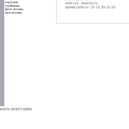
торговля
web-стр.: www.triv.ru
турфирмы
время работы: 10-19, Вх:10-18
фото москвы
цум москвы
КАРТА МОЕГО МИРА