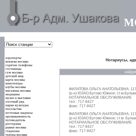
М
000000
00000
аэропорты
Нотариусы, ад
вокзалы москвы
горячие телефоны
гостиницы
найде
гум москвы
детский мир
карта москвы
кинотеатры
клубы москвы
ФИЛАТОВА ОЛЬГА АНАТОЛЬЕВНА; 117042
магазины москвы
(р-н) ЮЗАО:Бутово Южное; ст.м.Бульв
медицина
НОТАРИАЛЬНОЕ ОБСЛУЖИВАНИЕ
музеи и выставки
охотный ряд
тел.: 717-8427
парки культуры
факс: 717-8427
посольства
почтовые индексы
ФИЛАТОВА ОЛЬГА АНАТОЛЬЕВНА; 117042
промышленность
(р-н) ЮЗАО:Бутово Южное; ст.м. Буль
путеводитель
НОТАРИАЛЬНОЕ ОБСЛУЖИВАНИЕ
рестораны
тел.: 717-8427
рынки москвы
факс: 717-8427
стадионы
театры москвы