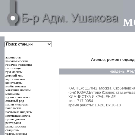
М
000000
00000
аэропорты
Ателье, ремонт одежд
вокзалы москвы
горячие телефоны
гостиницы
найдены
Ател
гум москвы
детский мир
карта москвы
кинотеатры
клубы москвы
КАСПЕР; 117042, Москва, Скобелевская
магазины москвы
(р-н) ЮЗАО:Бутово Южное; ст.м.Бульв
медицина
ХИМЧИСТКА И КРАШЕНИЕ
музеи и выставки
охотный ряд
тел.: 717-9054
парки культуры
время работы: 10-20, Вх:10-18
посольства
почтовые индексы
промышленность
путеводитель
рестораны
рынки москвы
стадионы
театры москвы