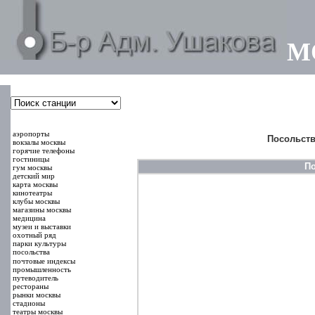
М
000000
00000
аэропорты
Посольств
вокзалы москвы
горячие телефоны
гостиницы
П
гум москвы
детский мир
карта москвы
кинотеатры
клубы москвы
магазины москвы
медицина
музеи и выставки
охотный ряд
парки культуры
посольства
почтовые индексы
промышленность
путеводитель
рестораны
рынки москвы
стадионы
театры москвы