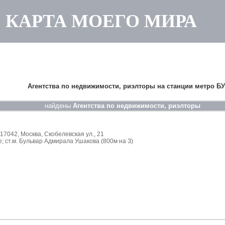
КАРТА МОЕГО МИРА
|
|
|
главная
карта
сайта-архив
Агентства по недвижимости, риэлторы на станции метро
Б
найдены
Агентства по недвижимости, риэлторы
042, Москва, Скобелевская ул., 21
 ст.м. Бульвар Адмирала Ушакова (800м на З)