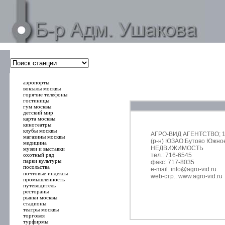
000000
00000
аэропорты
вокзалы москвы
горячие телефоны
гостиницы
гум москвы
детский мир
карта москвы
кинотеатры
клубы москвы
АГРО-ВИД АГЕНТСТВО; 117
магазины москвы
(р-н) ЮЗАО:Бутово Южное;
медицина
НЕДВИЖИМОСТЬ
музеи и выставки
охотный ряд
тел.: 716-6545
парки культуры
факс: 717-8035
посольства
e-mail: info@agro-vid.ru
почтовые индексы
web-стр.: www.agro-vid.ru
промышленность
путеводитель
рестораны
рынки москвы
стадионы
театры москвы
торговля
турфирмы