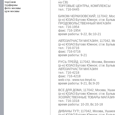
торговля
на СВ)
турфирмы
ТОРГОВЫЕ ЦЕНТРЫ, КОМПЛЕКСЫ
фото москвы
тел.: 716-0445
цум москвы
БИКОМ-ЧЕРКИЗОВСКИЙ; 117042, Москва
(р-н) ЮЗАО:Бутово Южное; ст.м. Буль
ПРОДОВОЛЬСТВЕННЫЙ МАГАЗИН
тел.: 716-1954
факс: 716-1954
время работы: 9-22, Вс:10-21
АВТОЗАПЧАСТИ МАГАЗИН; 117042, Моск
(р-н) ЮЗАО:Бутово Южное; ст.м. Буль
тел.: 716-0716
факс: 716-0716
время работы: 9-21
РУСЬ-ТРЕЙД; 117042, Москва, Веневска
(р-н) ЮЗАО:Бутово Южное; ст.м. Буль
АВТОЗАПЧАСТИ МАГАЗИН
тел.: 716-4218
факс: 716-4218
web-стр.: www.rus-treyd.ru
время работы: 9-21, Вс:9-20
ВСЕ ДЛЯ ДОМА; 117042, Москва, Ушако
(р-н) ЮЗАО:Бутово Южное; ст.м. Буль
ХОЗЯЙСТВЕННЫЕ ТОВАРЫ МАГАЗИ
тел.: 716-1018
время работы: 10-20, Вс:10-18
ДИВАНЫ ТУТ!; 117042, Москва, Ушаков
(р-н) ЮЗАО:Бутово Южное; ст.м. Буль