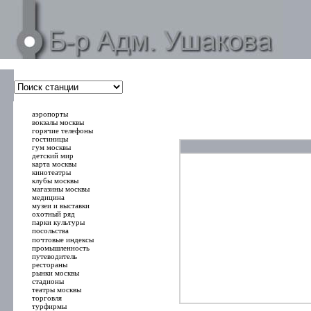
000000
00000
аэропорты
вокзалы москвы
горячие телефоны
гостиницы
гум москвы
детский мир
карта москвы
кинотеатры
клубы москвы
магазины москвы
медицина
музеи и выставки
охотный ряд
парки культуры
посольства
почтовые индексы
промышленность
путеводитель
рестораны
рынки москвы
стадионы
театры москвы
торговля
турфирмы