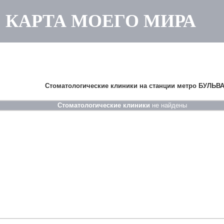
КАРТА МОЕГО МИРА
|
|
|
главная
карта
сайта-архив
Стоматологические клиники на станции метро
БУЛЬВ
Стоматологические клиники
не найдены