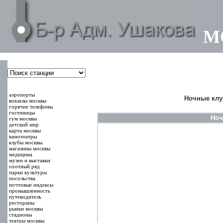
М
000000
00000
аэропорты
Ночные клу
вокзалы москвы
горячие телефоны
гостиницы
Ноч
гум москвы
детский мир
карта москвы
кинотеатры
клубы москвы
магазины москвы
медицина
музеи и выставки
охотный ряд
парки культуры
посольства
почтовые индексы
промышленность
путеводитель
рестораны
рынки москвы
стадионы
театры москвы